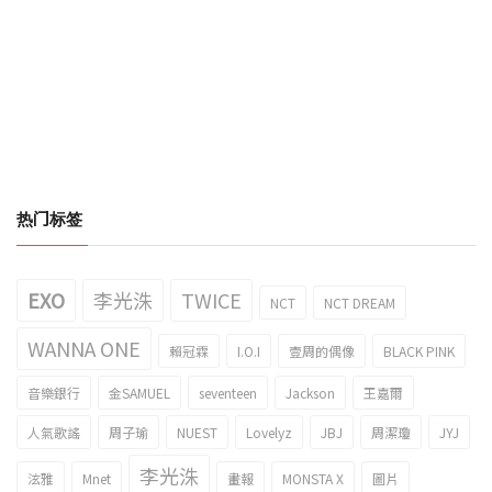
热门标签
EXO
李光洙
TWICE
NCT
NCT DREAM
WANNA ONE
賴冠霖
I.O.I
壹周的偶像
BLACK PINK
音樂銀行
金SAMUEL
seventeen
Jackson
王嘉爾
人氣歌謠
周子瑜
NUEST
Lovelyz
JBJ
周潔瓊
JYJ
李光洙
泫雅
Mnet
畫報
MONSTA X
圖片