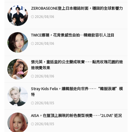
ZEROBASEONE登上日本雜誌封面，穩固的全球影響力
2026/08/06
TWICE娜璉，花背景感性自拍…精緻妝容引人注目
2026/08/06
張元英，童話里的公主變成現實……點亮玫瑰花園的娃
娃視覺效果
2026/08/06
Stray Kids Felix，讓韓服走向世界……“韓服浪潮”模
特
2026/08/05
AISA，在屋頂上展現的粉色髮型視覺……'2:L0VE' 近況
2026/08/05