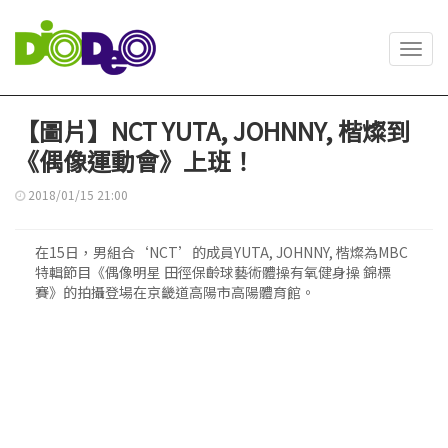
Toggl
navig
【圖片】NCT YUTA, JOHNNY, 楷燦到
《偶像運動會》上班！
2018/01/15 21:00
在15日，男組合‘NCT’的成員YUTA, JOHNNY, 楷燦為MBC
特輯節目《偶像明星 田徑保齡球藝術體操有氧健身操 錦標
賽》的拍攝登場在京畿道高陽市高陽體育館。