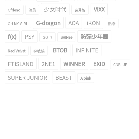
少女时代
VIXX
Gfriend
演員
裴秀智
G-dragon
AOA
iKON
OH MY GIRL
熱戀
f(x)
PSY
防彈少年團
GOT7
SHINee
BTOB
INFINITE
Red Velvet
李敏鎬
FTISLAND
2NE1
WINNER
EXID
CNBLUE
SUPER JUNIOR
BEAST
A pink