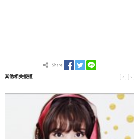
Share
其他相关报道