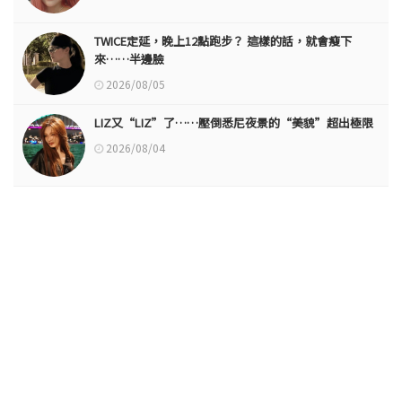
TWICE定延，晚上12點跑步？ 這樣的話，就會瘦下
來……半邊臉
2026/08/05
LIZ又“LIZ”了……壓倒悉尼夜景的“美貌”超出極限
2026/08/04