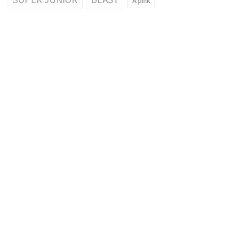
A pink