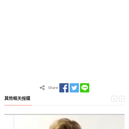
Share
其他相关报道