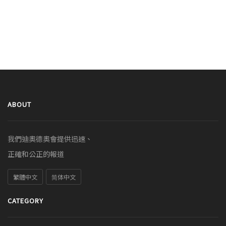
ABOUT
我們迪奧德奧會提供迅速、
正確和公正的報道
繁體中文
简体中文
CATEGORY