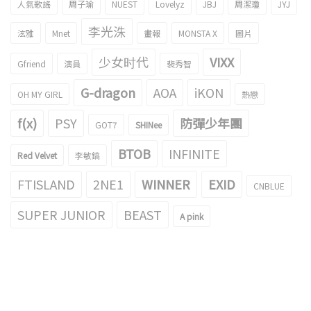
人氣歌謠
周子瑜
NUEST
Lovelyz
JBJ
周潔瓊
JYJ
李光洙
泫雅
Mnet
畫報
MONSTA X
圖片
少女时代
VIXX
Gfriend
演員
裴秀智
G-dragon
AOA
iKON
OH MY GIRL
熱戀
f(x)
PSY
防彈少年團
GOT7
SHINee
BTOB
INFINITE
Red Velvet
李敏鎬
FTISLAND
2NE1
WINNER
EXID
CNBLUE
SUPER JUNIOR
BEAST
A pink