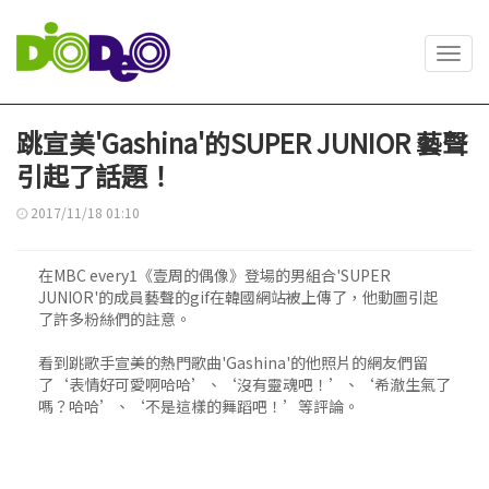
Toggl
navig
跳宣美'Gashina'的SUPER JUNIOR 藝聲
引起了話題！
2017/11/18 01:10
在MBC every1《壹周的偶像》登場的男組合'SUPER
JUNIOR'的成員藝聲的gif在韓國網站被上傳了，他動圖引起
了許多粉絲們的註意。
看到跳歌手宣美的熱門歌曲'Gashina'的他照片的網友們留
了‘表情好可愛啊哈哈’、‘沒有靈魂吧！’、‘希澈生氣了
嗎？哈哈’、‘不是這樣的舞蹈吧！’等評論。