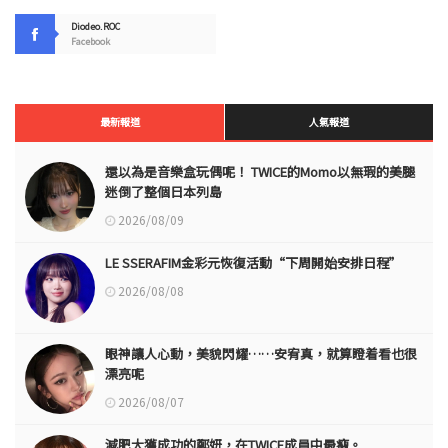
Diodeo.ROC
Facebook
最新報道
人氣報道
還以為是音樂盒玩偶呢！ TWICE的Momo以無瑕的美腿
迷倒了整個日本列島
2026/08/09
LE SSERAFIM金彩元恢復活動“下周開始安排日程”
2026/08/08
眼神讓人心動，美貌閃耀……安宥真，就算瞪着看也很
漂亮呢
2026/08/07
減肥大獲成功的鄭妍，在TWICE成員中最瘦。