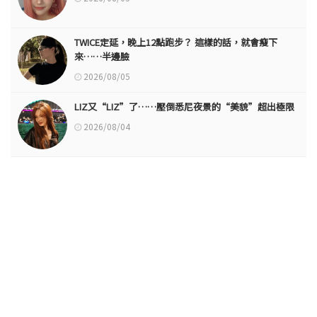
TWICE定延，晚上12點跑步？ 這樣的話，就會瘦下
來……半邊臉
2026/08/05
LIZ又“LIZ”了……壓倒悉尼夜景的“美貌”超出極限
2026/08/04