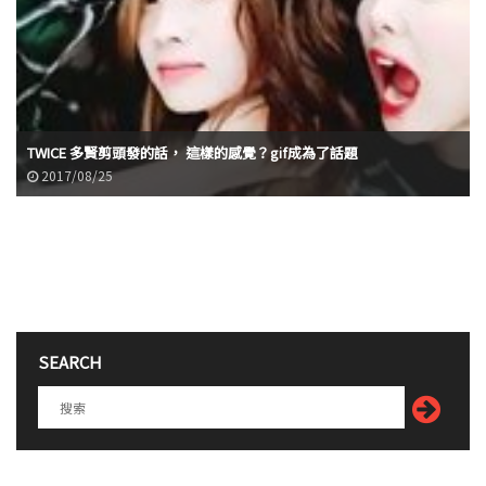
TWICE 多賢剪頭發的話， 這樣的感覺？gif成為了話題
2017/08/25
SEARCH