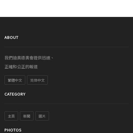
ABOUT
我們迪奧德奧會提供迅速、
正確和公正的報道
繁體中文
简体中文
CATEGORY
主頁
新聞
圖片
PHOTOS