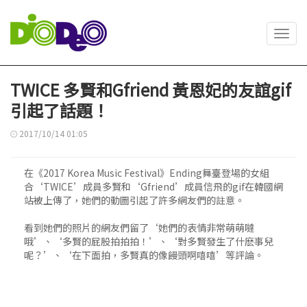
Toggl
navig
TWICE 多賢和Gfriend 黃恩妃的友誼gif
引起了話題！
2017/10/14 01:05
在《2017 Korea Music Festival》Ending舞臺登場的女組
合‘TWICE’成員多賢和‘Gfriend’成員信飛的gif在韓國網
站被上傳了，她們的動圖引起了許多網友們的註意。
看到她們的照片的網友們留了‘她們的表情非常萌萌噠
哦’、‘多賢的屁股拍拍拍！’、‘對多賢發生了什麽事兒
呢？’、‘在下面拍，多賢真的像饅頭啊嘻嘻’等評論。