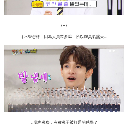
（+）
↓不管怎樣，因為人員眾多嘛，所以腳臭氣熏天...
↓我患鼻炎， 有種鼻子被打通的感覺？