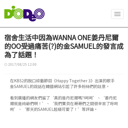
Toggl
navig
宿舍生活中因為WANNA ONE姜丹尼爾
的OO受過痛苦(?)的金SAMUEL的發言成
為了話題！
2017/08/25 12:00
在KBS2的脫口綜藝節目《Happy Together 3》出演的歌手
金SAMUEL的說話在韓國網站引起了許多粉絲們的註意。
看到廣播的網友們留了‘真的是丹尼爾嗎?!呵呵’、‘姜丹尼
爾就是純爺們啊！’、‘我們寶貝在哥哥們之間很辛苦了呀呵
呵’、‘那天的SAMUEL超級可愛了！’等評論。