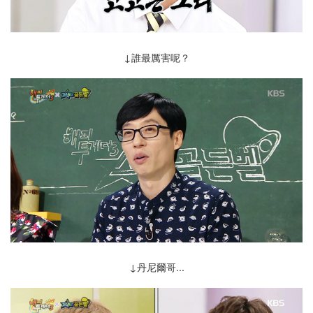
↓誰最厲害呢？
↓丹尼爾哥...