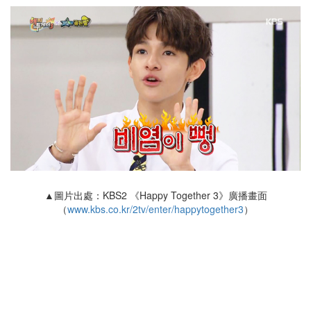
▲圖片出處：KBS2 《Happy Together 3》廣播畫面
（
www.kbs.co.kr/2tv/enter/happytogether3
）