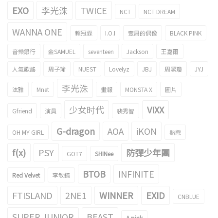
EXO
李光洙
TWICE
NCT
NCT DREAM
WANNA ONE
賴冠霖
I.O.I
壹周的偶像
BLACK PINK
音樂銀行
金SAMUEL
seventeen
Jackson
王嘉爾
人氣歌謠
周子瑜
NUEST
Lovelyz
JBJ
周潔瓊
JYJ
李光洙
泫雅
Mnet
畫報
MONSTA X
圖片
少女时代
VIXX
Gfriend
演員
裴秀智
G-dragon
AOA
iKON
OH MY GIRL
熱戀
f(x)
PSY
防彈少年團
GOT7
SHINee
BTOB
INFINITE
Red Velvet
李敏鎬
FTISLAND
2NE1
WINNER
EXID
CNBLUE
SUPER JUNIOR
BEAST
A pink