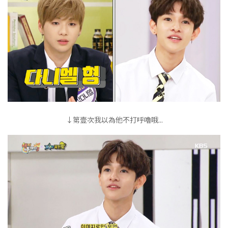
↓第壹次我以為他不打呼嚕哦...