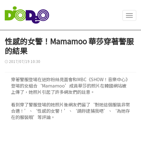
Toggl
navig
性感的女警！Mamamoo 華莎穿著警服
的結果
2017/07/19 10:30
穿著警服登場在迷妳粉絲見面會和MBC《SHOW！音樂中心》
登場的女組合‘Mamamoo’成員華莎的照片在韓國網站被
上傳了，她照片引起了許多網友們的註意。
看到穿了警服登場的她照片後網友們留了‘對她這個服裝非常
合適！’、‘性感的女警！’、‘請妳逮捕我吧’、‘為她存
在的服裝哦’等評論。