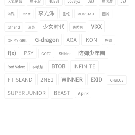
人氣歌謠
周子瑜
NUEST
Lovelyz
JBJ
周潔瓊
JYJ
李光洙
泫雅
Mnet
畫報
MONSTA X
圖片
少女时代
VIXX
Gfriend
演員
裴秀智
G-dragon
AOA
iKON
OH MY GIRL
熱戀
f(x)
PSY
防彈少年團
GOT7
SHINee
BTOB
INFINITE
Red Velvet
李敏鎬
FTISLAND
2NE1
WINNER
EXID
CNBLUE
SUPER JUNIOR
BEAST
A pink