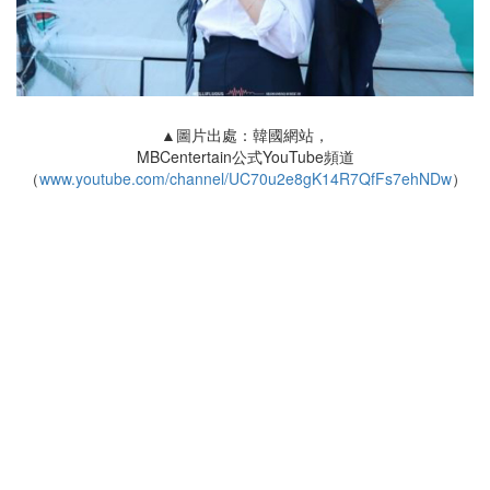
▲圖片出處：韓國網站，
MBCentertain公式YouTube頻道
（
www.youtube.com/channel/UC70u2e8gK14R7QfFs7ehNDw
）