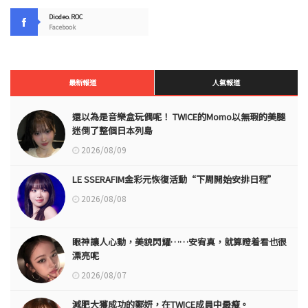
Diodeo.ROC
Facebook
最新報道
人氣報道
還以為是音樂盒玩偶呢！ TWICE的Momo以無瑕的美腿
迷倒了整個日本列島
2026/08/09
LE SSERAFIM金彩元恢復活動“下周開始安排日程”
2026/08/08
眼神讓人心動，美貌閃耀……安宥真，就算瞪着看也很
漂亮呢
2026/08/07
減肥大獲成功的鄭妍，在TWICE成員中最瘦。