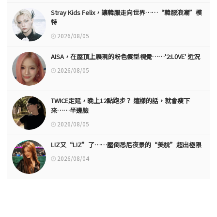
Stray Kids Felix，讓韓服走向世界……“韓服浪潮”模
特
2026/08/05
AISA，在屋頂上展現的粉色髮型視覺……'2:L0VE' 近況
2026/08/05
TWICE定延，晚上12點跑步？ 這樣的話，就會瘦下
來……半邊臉
2026/08/05
LIZ又“LIZ”了……壓倒悉尼夜景的“美貌”超出極限
2026/08/04