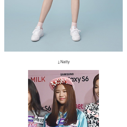
↓Natty