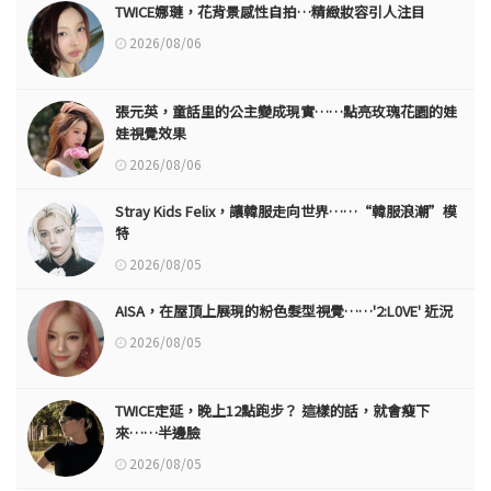
TWICE娜璉，花背景感性自拍…精緻妝容引人注目
2026/08/06
張元英，童話里的公主變成現實……點亮玫瑰花園的娃
娃視覺效果
2026/08/06
Stray Kids Felix，讓韓服走向世界……“韓服浪潮”模
特
2026/08/05
AISA，在屋頂上展現的粉色髮型視覺……'2:L0VE' 近況
2026/08/05
TWICE定延，晚上12點跑步？ 這樣的話，就會瘦下
來……半邊臉
2026/08/05