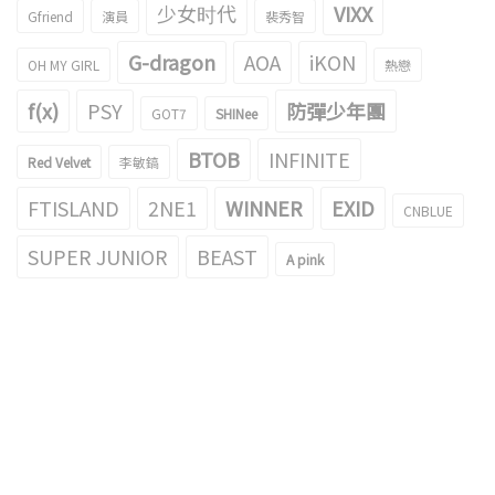
少女时代
VIXX
Gfriend
演員
裴秀智
G-dragon
AOA
iKON
OH MY GIRL
熱戀
f(x)
PSY
防彈少年團
GOT7
SHINee
BTOB
INFINITE
Red Velvet
李敏鎬
FTISLAND
2NE1
WINNER
EXID
CNBLUE
SUPER JUNIOR
BEAST
A pink