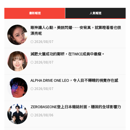
最新報道
人氣報道
眼神讓人心動，美貌閃耀……安宥真，就算瞪着看也很
漂亮呢
2026/08/07
減肥大獲成功的鄭妍，在TWICE成員中最瘦。
2026/08/07
ALPHA DRIVE ONE LEO，令人目不轉睛的視覺存在感
2026/08/07
ZEROBASEONE登上日本雜誌封面，穩固的全球影響力
2026/08/06