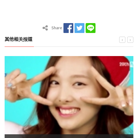
Share
其他相关报道