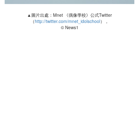
▲圖片出處：Mnet 《偶像學校》公式Twitter
（
http://twitter.com/mnet_idolschool
），
© News1