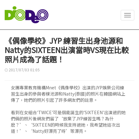
Toggl
navig
《偶像學校》JYP 練習生出身池源和
Natty的SIXTEEN出演當時VS現在比較
照片成為了話題！
2017/07/03 01:05
女團專業教育機構Mnet《偶像學校》出演的JYP娛樂公司練
習生出身的參與者樸池源和Natty(泰國)的照片在韓國網站上
傳了，她們的照片引起了許多網友們的註意。
看到在女組合'TWICE'可是個能誕生的'SIXTEEN'出演過的她
們倆的照片後網友們留了‘放棄了JYP練習生嗎？為什
麽？’、‘SIXTEEN的時候我支持過她，我希望她這次出
道！’、‘Natty好漂亮了呀’等漂亮。