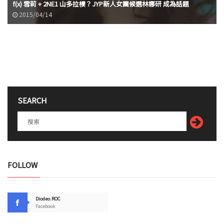
f(x) 雪莉 + 2NE1 山多拉樸？JYP新人女團候選林娜研 成為話題
2015/04/14
SEARCH
FOLLOW
Diodeo.ROC
Facebook