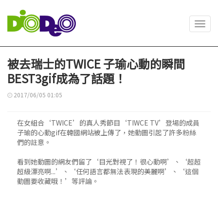
Toggl
navig
被去瑞士的TWICE 子瑜心動的瞬間
BEST3gif成為了話題！
2017/06/05 01:05
在女組合‘TWICE’的真人秀節目‘TIWCE TV’登場的成員
子瑜的心動gif在韓國網站被上傳了，她動圖引起了許多粉絲
們的註意。
看到她動圖的網友們留了‘目光對視了！很心動啊’、‘超超
超級漂亮啊...’、‘任何語言都無法表現的美麗啊’、‘這個
動圖要收藏哦！’等評論。