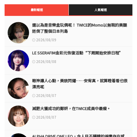
最新報道
人氣報道
還以為是音樂盒玩偶呢！ TWICE的Momo以無瑕的美腿
迷倒了整個日本列島
2026/08/09
LE SSERAFIM金彩元恢復活動“下周開始安排日程”
2026/08/08
眼神讓人心動，美貌閃耀……安宥真，就算瞪着看也很
漂亮呢
2026/08/07
減肥大獲成功的鄭妍，在TWICE成員中最瘦。
2026/08/07
ALPHA DRIVE ONE LEO，令人目不轉睛的視覺存在感