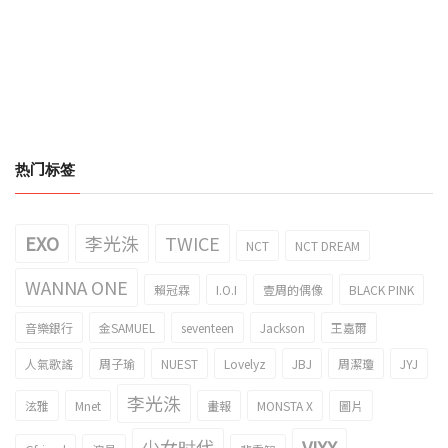
热门标签
EXO
李光洙
TWICE
NCT
NCT DREAM
WANNA ONE
賴冠霖
I.O.I
壹周的偶像
BLACK PINK
音樂銀行
金SAMUEL
seventeen
Jackson
王嘉爾
人氣歌謠
周子瑜
NUEST
Lovelyz
JBJ
周潔瓊
JYJ
李光洙
泫雅
Mnet
畫報
MONSTA X
圖片
少女时代
VIXX