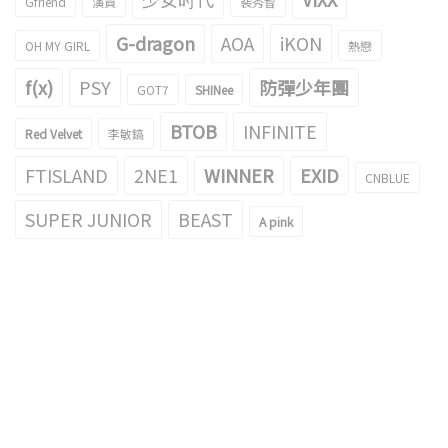
Gfriend
演員
裴秀智
G-dragon
AOA
iKON
OH MY GIRL
熱戀
f(x)
PSY
防彈少年團
GOT7
SHINee
BTOB
INFINITE
Red Velvet
李敏鎬
FTISLAND
2NE1
WINNER
EXID
CNBLUE
SUPER JUNIOR
BEAST
A pink