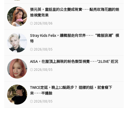
張元英，童話里的公主變成現實……點亮玫瑰花園的娃
娃視覺效果
2026/08/06
Stray Kids Felix，讓韓服走向世界……“韓服浪潮”模
特
2026/08/05
AISA，在屋頂上展現的粉色髮型視覺……'2:L0VE' 近況
2026/08/05
TWICE定延，晚上12點跑步？ 這樣的話，就會瘦下
來……半邊臉
2026/08/05