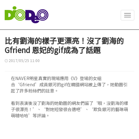
Toggl
navig
比有劉海的樣子更漂亮！沒了劉海的
Gfriend 恩妃的gif成為了話題
2017/05/25 11:00
在NAVER明星真實的現場應用《V》登場的女組
合‘Gfriend’成員銀河的gif在韓國網站被上傳了，她動圖引
起了許多粉絲們的註意。
看到表演後沒了劉海的她動圖的網友們留了‘哦，沒劉海的樣
子很漂亮！’、‘對她短發很合適吧’、‘欺負銀河的藝琳萌
萌噠哈哈’等評論。