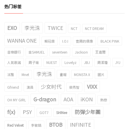
热门标签
EXO
李光洙
TWICE
NCT
NCT DREAM
WANNA ONE
賴冠霖
I.O.I
壹周的偶像
BLACK PINK
音樂銀行
金SAMUEL
seventeen
Jackson
王嘉爾
人氣歌謠
周子瑜
NUEST
Lovelyz
JBJ
周潔瓊
JYJ
李光洙
泫雅
Mnet
畫報
MONSTA X
圖片
少女时代
VIXX
Gfriend
演員
裴秀智
G-dragon
AOA
iKON
OH MY GIRL
熱戀
f(x)
PSY
防彈少年團
GOT7
SHINee
BTOB
INFINITE
Red Velvet
李敏鎬