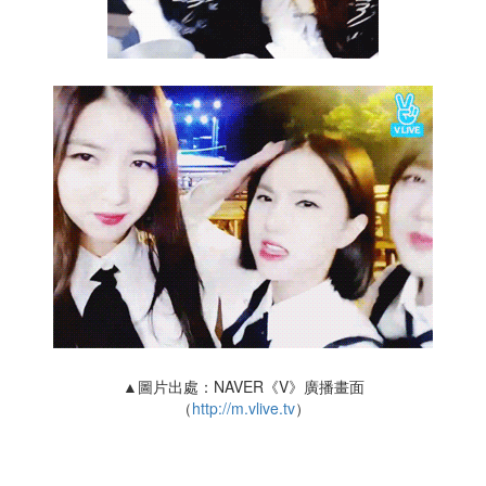
▲圖片出處：NAVER《V》廣播畫面
（
http://m.vlive.tv
）