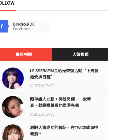
OLLOW
Diodeo.ROC
Facebook
最新報道
人氣報道
LE SSERAFIM金彩元恢復活動“下周開
始安排日程”
2026/08/08
眼神讓人心動，美貌閃耀……安宥
真，就算瞪着看也很漂亮呢
2026/08/07
減肥大獲成功的鄭妍，在TWICE成員中
最瘦。