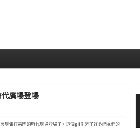
…安宥真，就算瞪着看也很漂亮呢
08/07 12:00 PM
國時代廣場登場
日紀念廣告在美國的時代廣場登場了，這個gif引起了許多網友們的