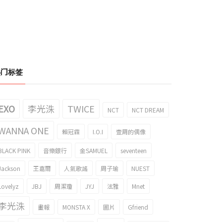
热门标签
EXO
李光洙
TWICE
NCT
NCT DREAM
WANNA ONE
賴冠霖
I.O.I
壹周的偶像
BLACK PINK
音樂銀行
金SAMUEL
seventeen
Jackson
王嘉爾
人氣歌謠
周子瑜
NUEST
Lovelyz
JBJ
周潔瓊
JYJ
泫雅
Mnet
李光洙
畫報
MONSTA X
圖片
Gfriend