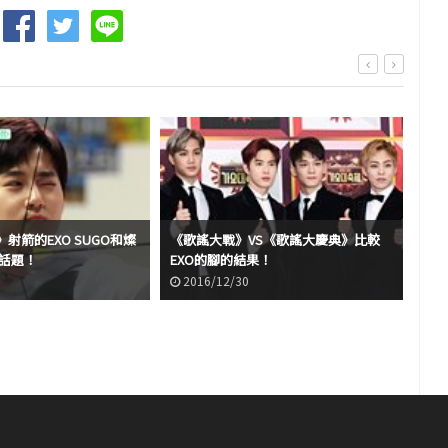
射箭的EXO SUGO和燦
《歌謠大戰》VS《歌謠大慶典》比較
同樣
了話題！
EXO的腳的結果！
和防
2016/12/30
2