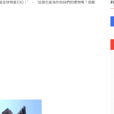
是全球明星EXO！’、‘這個也是海外粉絲們的禮物嗎？很厲
F