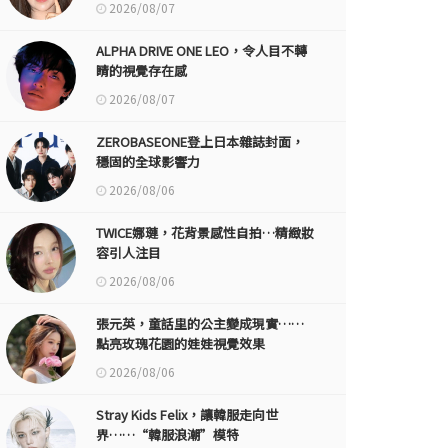
2026/08/07
ALPHA DRIVE ONE LEO，令人目不轉
睛的視覺存在感
2026/08/07
ZEROBASEONE登上日本雜誌封面，
穩固的全球影響力
2026/08/06
TWICE娜璉，花背景感性自拍…精緻妝
容引人注目
2026/08/06
張元英，童話里的公主變成現實……
點亮玫瑰花園的娃娃視覺效果
2026/08/06
Stray Kids Felix，讓韓服走向世
界……“韓服浪潮”模特