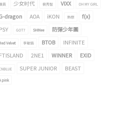
少女时代
VIXX
演員
裴秀智
OH MY GIRL
G-dragon
AOA
iKON
f(x)
熱戀
PSY
防彈少年團
GOT7
SHINee
BTOB
INFINITE
Red Velvet
李敏鎬
FTISLAND
2NE1
WINNER
EXID
SUPER JUNIOR
BEAST
CNBLUE
A pink