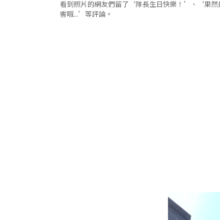
看到照片的網友們留了‘隊長生日快樂！’、‘果然
害哦...’等評論。