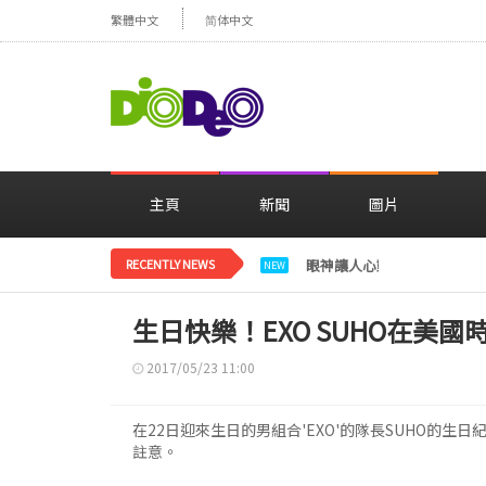
繁體中文
简体中文
主頁
新聞
圖片
RECENTLY NEWS
眼神讓人心動，美貌閃耀…
NEW
生日快樂！EXO SUHO在美
2017/05/23 11:00
在22日迎來生日的男組合'EXO'的隊長SUHO的生
註意。