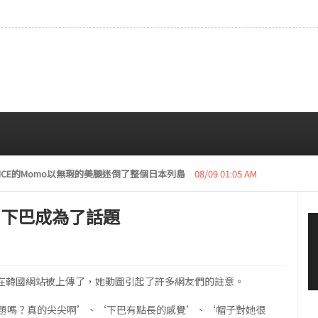
復活動“下周開始安排日程”
08/08 01:05 AM
尖的下巴成為了話題
gif在韓國網站被上傳了，她動圖引起了許多網友們的註意。
題嗎？真的尖尖啊’、‘下巴有點長的感覺’、‘帽子對她很