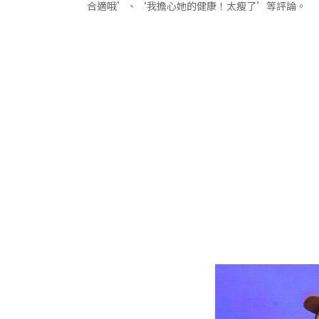
合適哦’、‘我擔心她的健康！太瘦了’等評論。