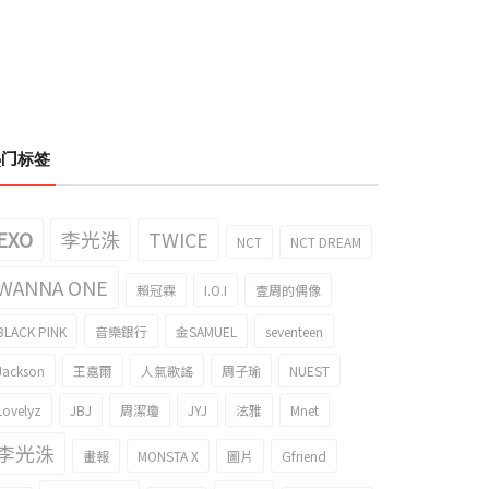
热门标签
EXO
李光洙
TWICE
NCT
NCT DREAM
WANNA ONE
賴冠霖
I.O.I
壹周的偶像
BLACK PINK
音樂銀行
金SAMUEL
seventeen
Jackson
王嘉爾
人氣歌謠
周子瑜
NUEST
Lovelyz
JBJ
周潔瓊
JYJ
泫雅
Mnet
李光洙
畫報
MONSTA X
圖片
Gfriend