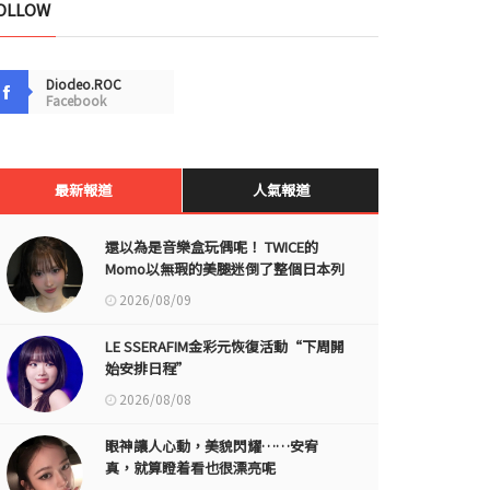
OLLOW
Diodeo.ROC
Facebook
最新報道
人氣報道
還以為是音樂盒玩偶呢！ TWICE的
Momo以無瑕的美腿迷倒了整個日本列
島
2026/08/09
LE SSERAFIM金彩元恢復活動“下周開
始安排日程”
2026/08/08
眼神讓人心動，美貌閃耀……安宥
真，就算瞪着看也很漂亮呢