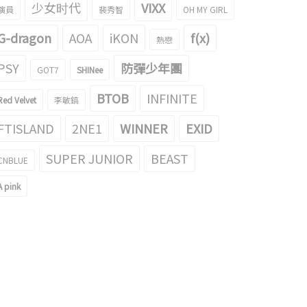
少女时代
VIXX
演員
裴秀智
OH MY GIRL
G-dragon
AOA
iKON
f(x)
熱戀
PSY
防彈少年團
GOT7
SHINee
BTOB
INFINITE
Red Velvet
李敏鎬
FTISLAND
2NE1
WINNER
EXID
SUPER JUNIOR
BEAST
CNBLUE
A pink