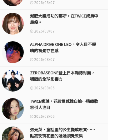
2026/08/07
減肥大獲成功的鄭妍，在TWICE成員中
最瘦。
2026/08/07
ALPHA DRIVE ONE LEO，令人目不轉
睛的視覺存在感
2026/08/07
ZEROBASEONE登上日本雜誌封面，
穩固的全球影響力
2026/08/06
TWICE娜璉，花背景感性自拍…精緻妝
容引人注目
2026/08/06
張元英，童話里的公主變成現實……
點亮玫瑰花園的娃娃視覺效果