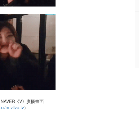
NAVER《V》廣播畫面
p://m.vlive.tv
）