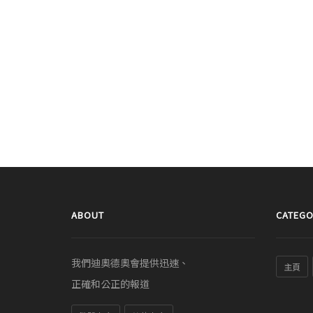
ABOUT
CATEGO
我們迪奧德奧會提供迅速、
主頁
正確和公正的報道