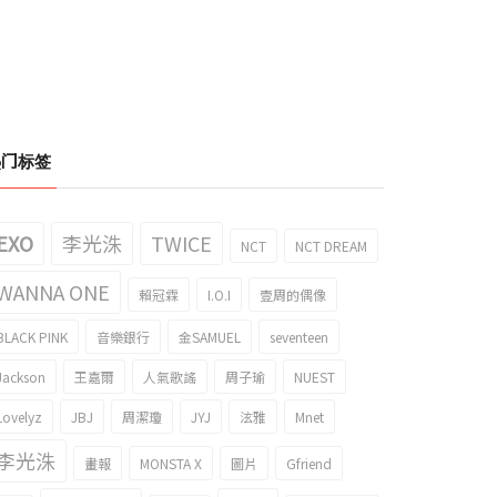
热门标签
EXO
李光洙
TWICE
NCT
NCT DREAM
WANNA ONE
賴冠霖
I.O.I
壹周的偶像
BLACK PINK
音樂銀行
金SAMUEL
seventeen
Jackson
王嘉爾
人氣歌謠
周子瑜
NUEST
Lovelyz
JBJ
周潔瓊
JYJ
泫雅
Mnet
李光洙
畫報
MONSTA X
圖片
Gfriend