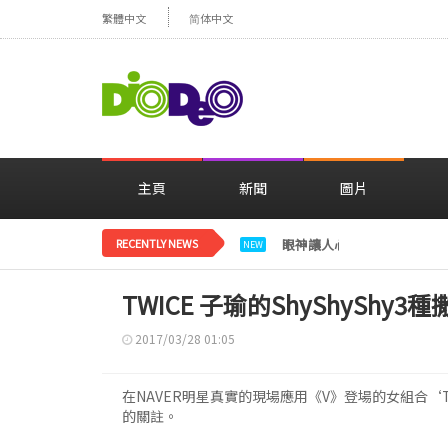
繁體中文
简体中文
主頁
新聞
圖片
RECENTLY NEWS
眼神讓人心動，美貌閃耀…
NEW
TWICE 子瑜的ShyShyShy3
2017/03/28 01:05
在NAVER明星真實的現場應用《V》登場的女組合‘
的關註。