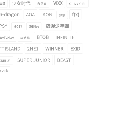
少女时代
VIXX
演員
裴秀智
OH MY GIRL
G-dragon
AOA
iKON
f(x)
熱戀
PSY
防彈少年團
GOT7
SHINee
BTOB
INFINITE
Red Velvet
李敏鎬
FTISLAND
2NE1
WINNER
EXID
SUPER JUNIOR
BEAST
CNBLUE
A pink
太難了！TWICE 子瑜的gif成為了
這樣角度也很漂亮！TWICE 子瑜的照
題
引起了話題
017/02/14
2017/02/06