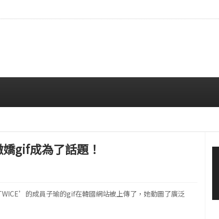
…安宥真，就算瞪着看也很漂亮呢
08/07 12:00 PM
種撒嬌gif成為了話題！
TWICE’的成員子瑜的gif在韓國網站被上傳了，她動圖了廣泛