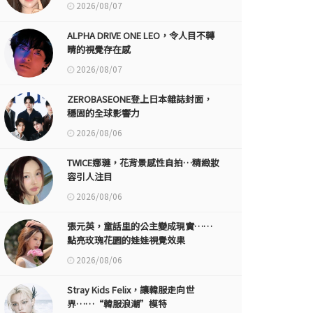
2026/08/07
ALPHA DRIVE ONE LEO，令人目不轉
睛的視覺存在感
2026/08/07
ZEROBASEONE登上日本雜誌封面，
穩固的全球影響力
2026/08/06
TWICE娜璉，花背景感性自拍…精緻妝
容引人注目
2026/08/06
張元英，童話里的公主變成現實……
點亮玫瑰花園的娃娃視覺效果
2026/08/06
Stray Kids Felix，讓韓服走向世
界……“韓服浪潮”模特