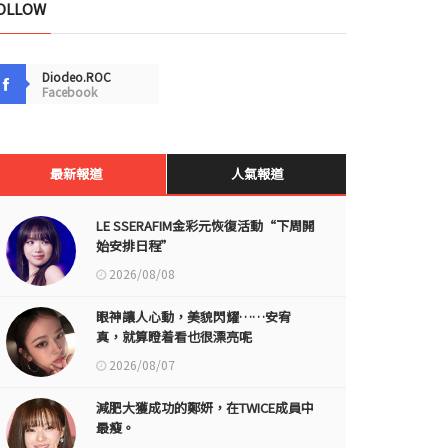
OLLOW
Diodeo.ROC
Facebook
最新報道
人氣報道
LE SSERAFIM金彩元恢復活動“下周開
始安排日程”
2026/08/08
眼神讓人心動，美貌閃耀……安宥
真，就算瞪着看也很漂亮呢
2026/08/07
減肥大獲成功的鄭妍，在TWICE成員中
最瘦。