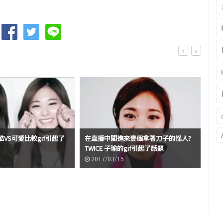
的酷VS可愛比較gif引起了
在直播中闖進來壹個拿著刀子的怪人?
撒嬌
TWICE 子瑜的gif引起了話題
話
2017/03/15
2