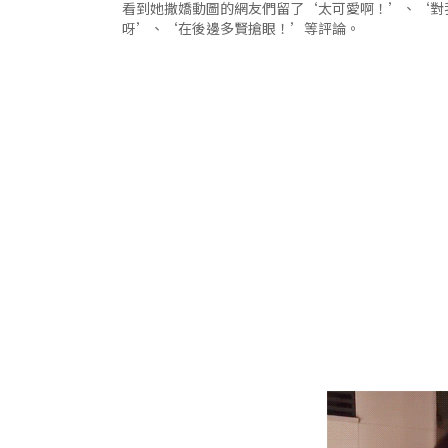
看到她撒嬌動圖的網友們留了‘太可愛啊！’、‘對
呀’、‘在後邊多賢搶眼！’等評論。