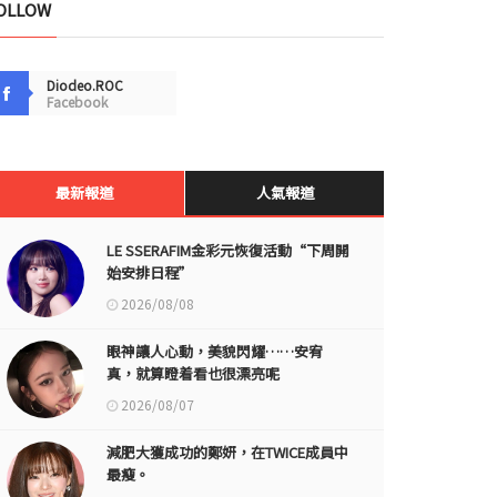
OLLOW
Diodeo.ROC
Facebook
最新報道
人氣報道
LE SSERAFIM金彩元恢復活動“下周開
始安排日程”
2026/08/08
眼神讓人心動，美貌閃耀……安宥
真，就算瞪着看也很漂亮呢
2026/08/07
減肥大獲成功的鄭妍，在TWICE成員中
最瘦。