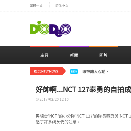
繁體中文
简体中文
主頁
新聞
圖片
RECENTLY NEWS
眼神讓人心動，美貌閃耀…
NEW
好帥啊...NCT 127泰勇的自
2017/02/20 12:10
男組合'NCT'的小分隊'NCT 127'的隊長泰勇與'NCT
起了許多網友們的註意。