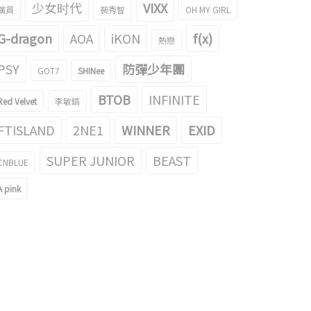
少女时代
VIXX
演員
裴秀智
OH MY GIRL
G-dragon
AOA
iKON
f(x)
熱戀
PSY
防彈少年團
GOT7
SHINee
BTOB
INFINITE
Red Velvet
李敏鎬
FTISLAND
2NE1
WINNER
EXID
SUPER JUNIOR
BEAST
CNBLUE
A pink