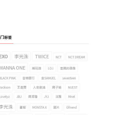
热门标签
EXO
李光洙
TWICE
NCT
NCT DREAM
WANNA ONE
賴冠霖
I.O.I
壹周的偶像
BLACK PINK
音樂銀行
金SAMUEL
seventeen
Jackson
王嘉爾
人氣歌謠
周子瑜
NUEST
Lovelyz
JBJ
周潔瓊
JYJ
泫雅
Mnet
李光洙
畫報
MONSTA X
圖片
Gfriend