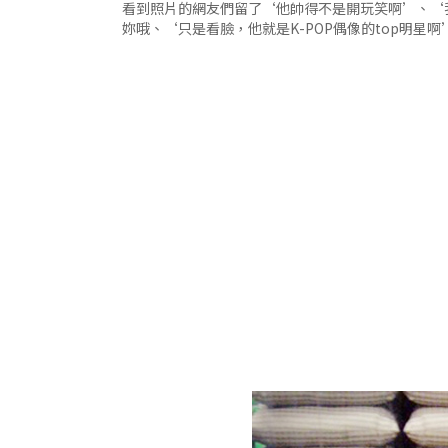
看到照片的網友們留了‘他帥得不是開玩笑啊’、‘
妳哦、‘只是看臉，他就是K-POP偶像的top明星