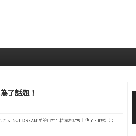
…安宥真，就算瞪着看也很漂亮呢
08/07 12:00 PM
拍成為了話題！
 127' & 'NCT DREAM'拍的自拍在韓國網站被上傳了，他照片引