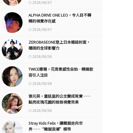
2026/08/07
ALPHA DRIVE ONE LEO，令人目不轉
睛的視覺存在感
2026/08/07
ZEROBASEONE登上日本雜誌封面，
穩固的全球影響力
2026/08/06
TWICE娜璉，花背景感性自拍…精緻妝
容引人注目
2026/08/06
張元英，童話里的公主變成現實……
點亮玫瑰花園的娃娃視覺效果
2026/08/06
Stray Kids Felix，讓韓服走向世
界……“韓服浪潮”模特