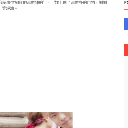
我第壹次知道他那麼帥的’、‘妳上傳了那麼多的自拍，謝謝
F
啊’等評論。