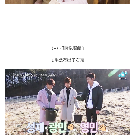
（+）打賭以嘴 餵 羊
↓果然有出了石頭