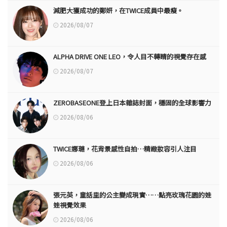
減肥大獲成功的鄭妍，在TWICE成員中最瘦。
2026/08/07
ALPHA DRIVE ONE LEO，令人目不轉睛的視覺存在感
2026/08/07
ZEROBASEONE登上日本雜誌封面，穩固的全球影響力
2026/08/06
TWICE娜璉，花背景感性自拍…精緻妝容引人注目
2026/08/06
張元英，童話里的公主變成現實……點亮玫瑰花園的娃
娃視覺效果
2026/08/06