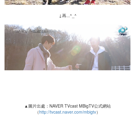
↓再...^_^
▲圖片出處：NAVER TVcast MBigTV公式網站
（
http://tvcast.naver.com/mbigtv
）