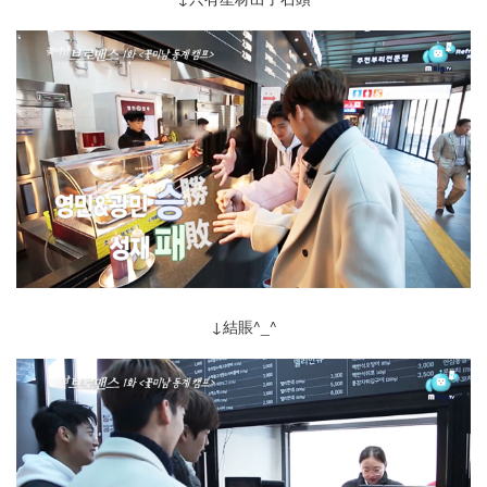
↓結賬^_^