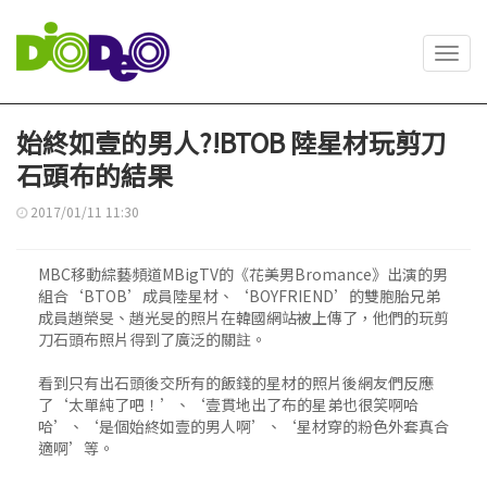
Toggl
navig
始終如壹的男人?!BTOB 陸星材玩剪刀
石頭布的結果
2017/01/11 11:30
MBC移動綜藝頻道MBigTV的《花美男Bromance》出演的男
組合‘BTOB’成員陸星材、‘BOYFRIEND’的雙胞胎兄弟
成員趙榮旻、趙光旻的照片在韓國網站被上傳了，他們的玩剪
刀石頭布照片得到了廣泛的關註。
看到只有出石頭後交所有的飯錢的星材的照片後網友們反應
了‘太單純了吧！’、‘壹貫地出了布的星弟也很笑啊哈
哈’、‘是個始終如壹的男人啊’、‘星材穿的粉色外套真合
適啊’等。