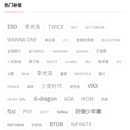
热门标签
EXO
李光洙
TWICE
NCT
NCT DREAM
WANNA ONE
賴冠霖
I.O.I
壹周的偶像
BLACK PINK
音樂銀行
金SAMUEL
seventeen
Jackson
王嘉爾
人氣歌謠
周子瑜
NUEST
Lovelyz
JBJ
周潔瓊
JYJ
李光洙
泫雅
Mnet
畫報
MONSTA X
圖片
少女时代
VIXX
Gfriend
演員
裴秀智
G-dragon
AOA
iKON
OH MY GIRL
熱戀
f(x)
PSY
防彈少年團
GOT7
SHINee
BTOB
INFINITE
Red Velvet
李敏鎬