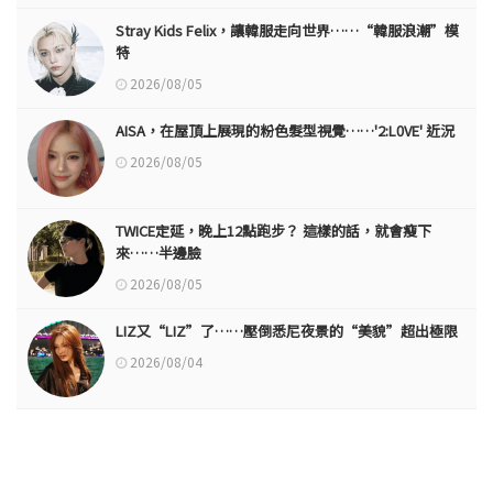
Stray Kids Felix，讓韓服走向世界……“韓服浪潮”模
特
2026/08/05
AISA，在屋頂上展現的粉色髮型視覺……'2:L0VE' 近況
2026/08/05
TWICE定延，晚上12點跑步？ 這樣的話，就會瘦下
來……半邊臉
2026/08/05
LIZ又“LIZ”了……壓倒悉尼夜景的“美貌”超出極限
2026/08/04