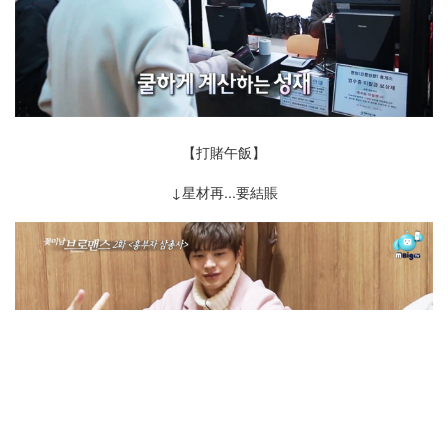
【打賭午飯】
↓星材再...要結賬