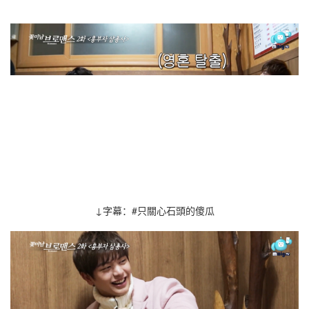
↓字幕：#只關心 石頭的傻瓜