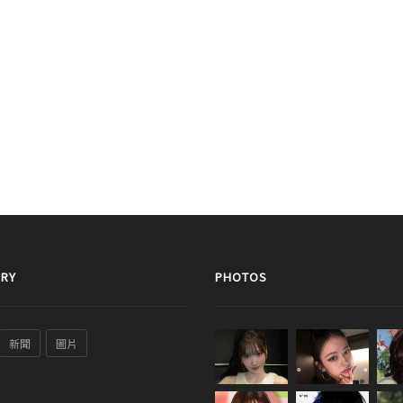
RY
PHOTOS
新聞
圖片