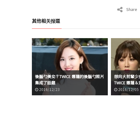
Share
其他相关报道
後腦勺美女？TWICE 娜蓮的後腦勺照片
想向大前輩少
集成了話題
TWICE 娜蓮
2016/12/23
2016/12/05