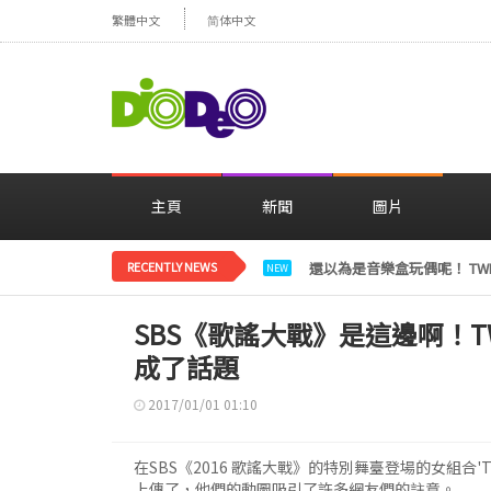
繁體中文
简体中文
主頁
新聞
圖片
RECENTLY NEWS
LE SSERAFIM金彩元恢
NEW
SBS《歌謠大戰》是這邊啊！TWICE
成了話題
2017/01/01 01:10
在SBS《2016 歌謠大戰》的特別舞臺登場的女組合'TW
上傳了，他們的動圖吸引了許多網友們的註意。