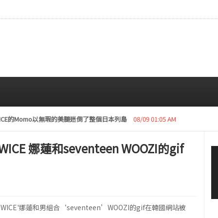
復活動“下周開始安排日程”
08/08 01:05 AM
 娜蓮和seventeen WOOZI的gif
ICE'娜蓮和男組合‘seventeen’WOOZI的gif在韓國網站被