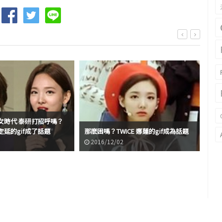
女時代 泰研打招呼嗎？
好累
＆定延的gif成了話題
那麽困嗎？TWICE 娜蓮的gif成為話題
gi
2016/12/02
2