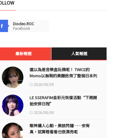
OLLOW
Diodeo.ROC
Facebook
最新報道
人氣報道
還以為是音樂盒玩偶呢！ TWICE的
Momo以無瑕的美腿迷倒了整個日本列
島
2026/08/09
LE SSERAFIM金彩元恢復活動“下周開
始安排日程”
2026/08/08
眼神讓人心動，美貌閃耀……安宥
真，就算瞪着看也很漂亮呢