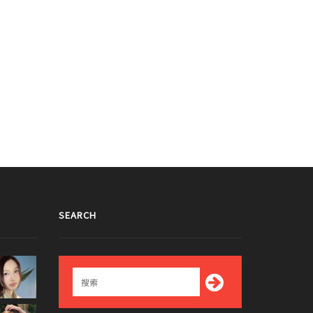
SEARCH