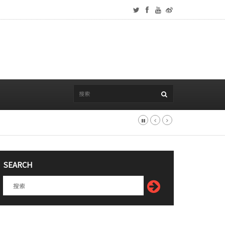
SEARCH