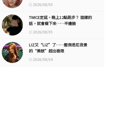
2026/08/05
TWICE定延，晚上12點跑步？ 這樣的
話，就會瘦下來……半邊臉
2026/08/05
LIZ又“LIZ”了……壓倒悉尼夜景
的“美貌”超出極限
2026/08/04