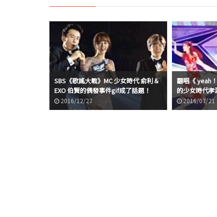
SBS《歌謠大戰》MC 少女時代 俞利＆
翻唱《 yeah！
EXO 伯賢的偶發事件gif成了話題！
的少女時代孝淵
2016/12/27
2016/07/21