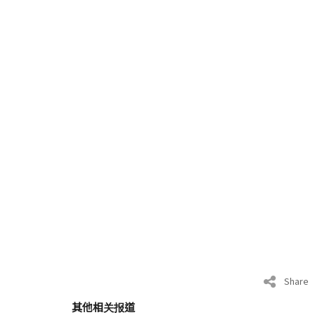
Share
其他相关报道