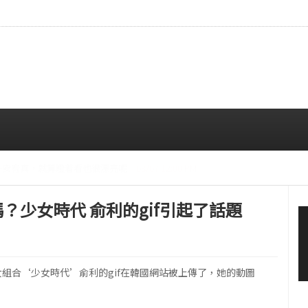
CE成員中最瘦。
08/07 10:00 AM
？少女時代 俞利的gif引起了話題
的女組合‘少女時代’俞利的gif在韓國網站被上傳了，她的動圖