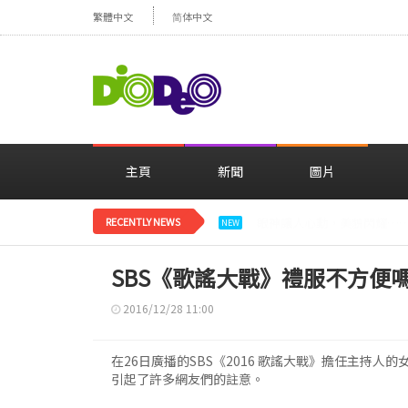
繁體中文
简体中文
主頁
新聞
圖片
RECENTLY NEWS
減肥大獲成功的鄭妍，在TWI
NEW
SBS《歌謠大戰》禮服不方便嗎
2016/12/28 11:00
在26日廣播的SBS《2016 歌謠大戰》擔任主持人
引起了許多網友們的註意。