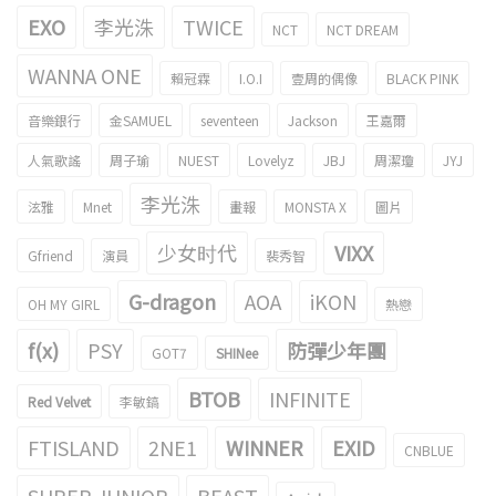
EXO
李光洙
TWICE
NCT
NCT DREAM
WANNA ONE
賴冠霖
I.O.I
壹周的偶像
BLACK PINK
音樂銀行
金SAMUEL
seventeen
Jackson
王嘉爾
人氣歌謠
周子瑜
NUEST
Lovelyz
JBJ
周潔瓊
JYJ
李光洙
泫雅
Mnet
畫報
MONSTA X
圖片
少女时代
VIXX
Gfriend
演員
裴秀智
G-dragon
AOA
iKON
OH MY GIRL
熱戀
f(x)
PSY
防彈少年團
GOT7
SHINee
BTOB
INFINITE
Red Velvet
李敏鎬
FTISLAND
2NE1
WINNER
EXID
CNBLUE