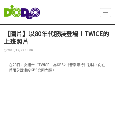
Toggl
navig
【圖片】以80年代服裝登場！TWICE的
上班照片
2016/12/23 13:00
在23日，女組合‘TWICE’為KBS2《音樂銀行》彩排，向在
首爾永登浦的KBS公開大廳。