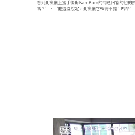
看到測謊儀上擺手後對BamBam的問題回答的他
嗎？’、‘他還沒說呢，測謊儀它幹得不錯！哈哈’