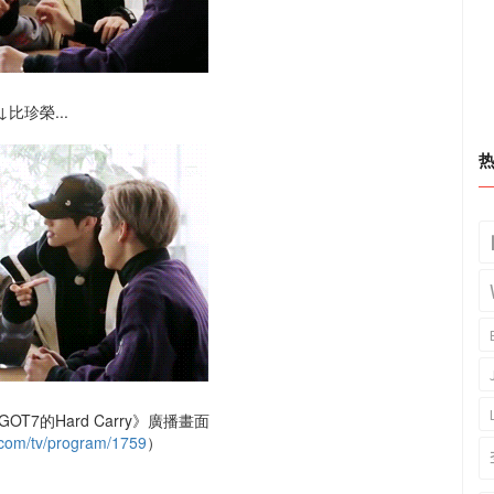
↓比珍榮...
OT7的Hard Carry》廣播畫面
.com/tv/program/1759
）