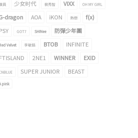
少女时代
VIXX
演員
裴秀智
OH MY GIRL
G-dragon
AOA
iKON
f(x)
熱戀
PSY
防彈少年團
GOT7
SHINee
BTOB
INFINITE
Red Velvet
李敏鎬
FTISLAND
2NE1
WINNER
EXID
SUPER JUNIOR
BEAST
CNBLUE
A pink