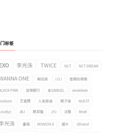
热门标签
EXO
李光洙
TWICE
NCT
NCT DREAM
WANNA ONE
賴冠霖
I.O.I
壹周的偶像
BLACK PINK
音樂銀行
金SAMUEL
seventeen
Jackson
王嘉爾
人氣歌謠
周子瑜
NUEST
Lovelyz
JBJ
周潔瓊
JYJ
泫雅
Mnet
李光洙
畫報
MONSTA X
圖片
Gfriend