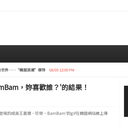
讓韓服走向世界……“韓服浪潮”模特
08/05 12:00 PM
BamBam，妳喜歡誰？'的結果！
ry》登場的成員王嘉爾、珍榮、BamBam'的gif在韓國網站被上傳