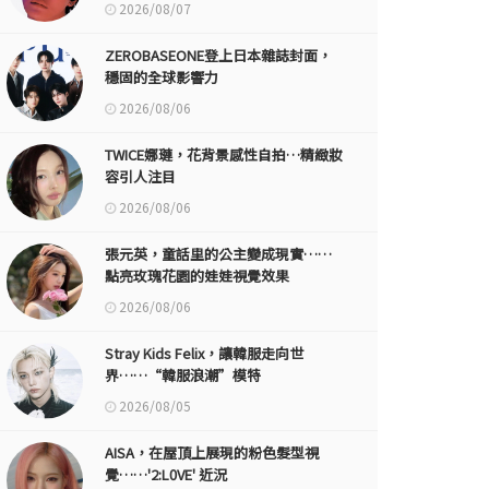
2026/08/07
ZEROBASEONE登上日本雜誌封面，
穩固的全球影響力
2026/08/06
TWICE娜璉，花背景感性自拍…精緻妝
容引人注目
2026/08/06
張元英，童話里的公主變成現實……
點亮玫瑰花園的娃娃視覺效果
2026/08/06
Stray Kids Felix，讓韓服走向世
界……“韓服浪潮”模特
2026/08/05
AISA，在屋頂上展現的粉色髮型視
覺……'2:L0VE' 近況