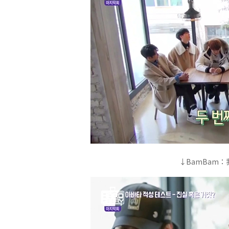
↓BamBam：