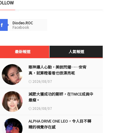
OLLOW
Diodeo.ROC
Facebook
最新報道
人氣報道
眼神讓人心動，美貌閃耀……安宥
真，就算瞪着看也很漂亮呢
2026/08/07
減肥大獲成功的鄭妍，在TWICE成員中
最瘦。
2026/08/07
ALPHA DRIVE ONE LEO，令人目不轉
睛的視覺存在感