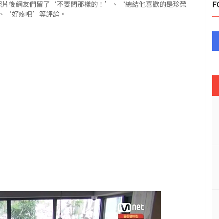
的照片後網友們留了‘不要問那樣的！’、‘總結他喜歡的是珍榮
F
、‘好疼吧’等評論。