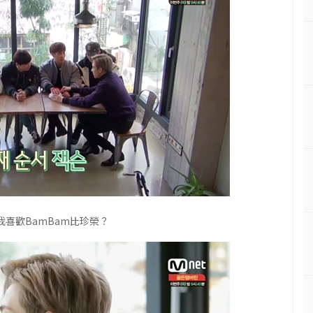
我喜歡BamBam比珍榮？