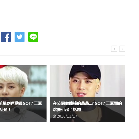
擊劍運動員GOT7 王嘉
在公園做體操的爺爺...? GOT7 王嘉爾的
跟‘
了話題！
跳舞引起了話題
引
2016/11/17
2