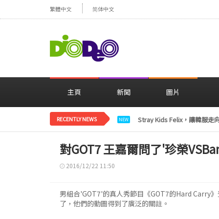
繁體中文
简体中文
主頁
新聞
圖片
RECENTLY NEWS
Stray Kids Felix，
NEW
對GOT7 王嘉爾問了'珍榮VS
2016/12/22 11:50
男組合'GOT7'的真人秀節目《GOT7的Hard Car
了，他們的動圖得到了廣泛的關註。