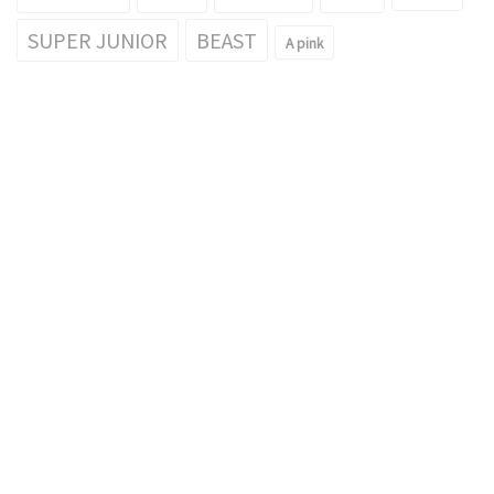
SUPER JUNIOR
BEAST
A pink