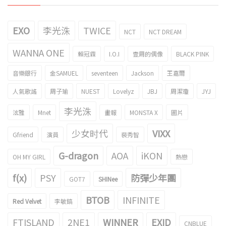
EXO
李光洙
TWICE
NCT
NCT DREAM
WANNA ONE
賴冠霖
I.O.I
壹周的偶像
BLACK PINK
音樂銀行
金SAMUEL
seventeen
Jackson
王嘉爾
人氣歌謠
周子瑜
NUEST
Lovelyz
JBJ
周潔瓊
JYJ
李光洙
泫雅
Mnet
畫報
MONSTA X
圖片
少女时代
VIXX
Gfriend
演員
裴秀智
G-dragon
AOA
iKON
OH MY GIRL
熱戀
f(x)
PSY
防彈少年團
GOT7
SHINee
BTOB
INFINITE
Red Velvet
李敏鎬
FTISLAND
2NE1
WINNER
EXID
CNBLUE