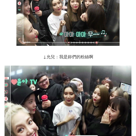
↓允兒：我是妳們的粉絲啊