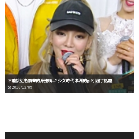
不能接近老前輩的身邊嗎...? 少女時代 孝淵的gif引起了話題
2016/12/09