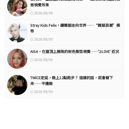
娃視覺效果
2026/08/06
Stray Kids Felix，讓韓服走向世界……“韓服浪潮”模
特
2026/08/05
AISA，在屋頂上展現的粉色髮型視覺……'2:L0VE' 近況
2026/08/05
TWICE定延，晚上12點跑步？ 這樣的話，就會瘦下
來……半邊臉
2026/08/05