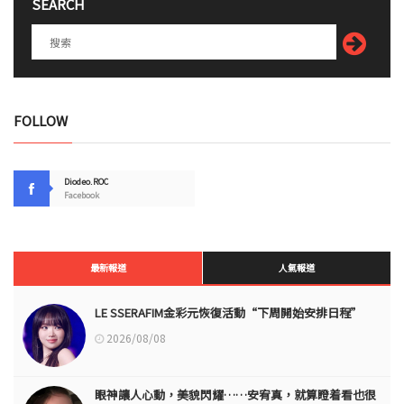
SEARCH
FOLLOW
Diodeo.ROC
Facebook
最新報道
人氣報道
LE SSERAFIM金彩元恢復活動“下周開始安排日程”
2026/08/08
眼神讓人心動，美貌閃耀……安宥真，就算瞪着看也很