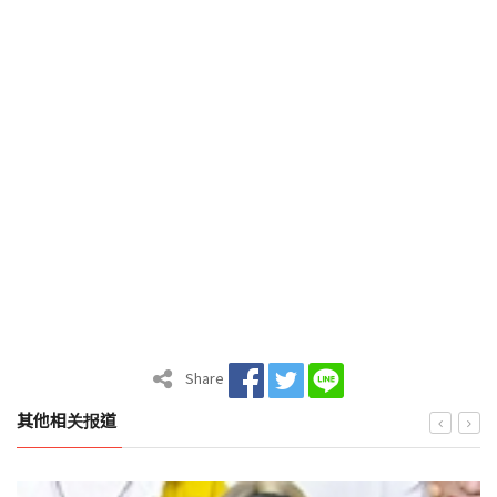
Share
其他相关报道