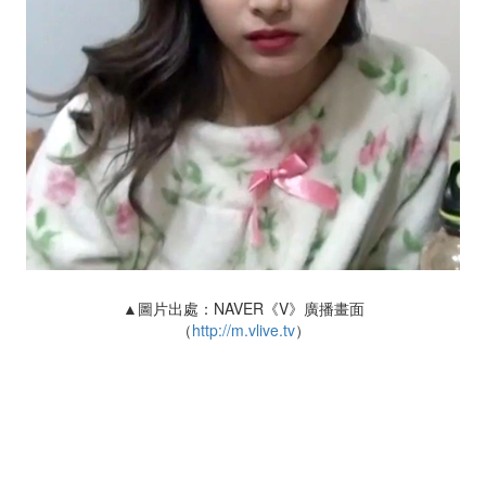
▲圖片出處：NAVER《V》廣播畫面
（
http://m.vlive.tv
）