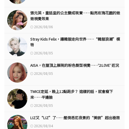
張元英，童話里的公主變成現實……點亮玫瑰花園的娃
娃視覺效果
2026/08/06
Stray Kids Felix，讓韓服走向世界……“韓服浪潮”模
特
2026/08/05
AISA，在屋頂上展現的粉色髮型視覺……'2:L0VE' 近況
2026/08/05
TWICE定延，晚上12點跑步？ 這樣的話，就會瘦下
來……半邊臉
2026/08/05
LIZ又“LIZ”了……壓倒悉尼夜景的“美貌”超出極限
2026/08/04