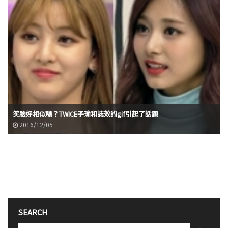
笑臉好相似嗎？TWICE子瑜和誌效的gif引起了話題
2016/12/05
SEARCH