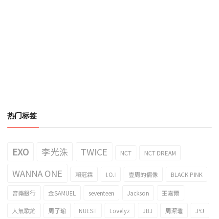
热门标签
EXO
李光洙
TWICE
NCT
NCT DREAM
WANNA ONE
賴冠霖
I.O.I
壹周的偶像
BLACK PINK
音樂銀行
金SAMUEL
seventeen
Jackson
王嘉爾
人氣歌謠
周子瑜
NUEST
Lovelyz
JBJ
周潔瓊
JYJ