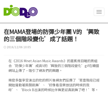
Toggl
navig
在MAMA登場的防彈少年團 V的‘興致
的三個階段變化’成了話題！
2016/12/06 10:05
在《2016 Mnet Asian Music Awards》的嘉賓席目睹的男組
合‘防彈少年團’成員V的‘興致的三個階段變化’gif在韓國
網站上傳了，吸引了網友們的興趣。
辣麽多盤享受演出的他的照片後網友們反應了‘第壹階段已經
開始聳動著肩膀跳舞’、‘好像看音樂放送的時候的我
呀’、‘Block B出演的時候比伴舞更認真跳舞了吧！’等。