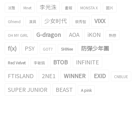
李光洙
泫雅
Mnet
畫報
MONSTA X
圖片
少女时代
VIXX
Gfriend
演員
裴秀智
G-dragon
AOA
iKON
OH MY GIRL
熱戀
f(x)
PSY
防彈少年團
GOT7
SHINee
BTOB
INFINITE
Red Velvet
李敏鎬
FTISLAND
2NE1
WINNER
EXID
CNBLUE
SUPER JUNIOR
BEAST
A pink