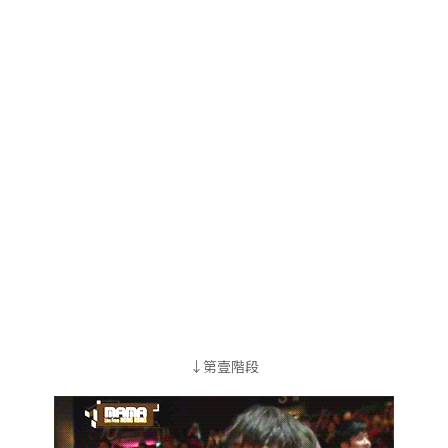
↓第壹階段