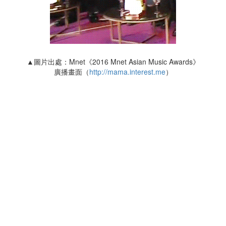
▲圖片出處：Mnet《2016 Mnet Asian Music Awards》
廣播畫面（
http://mama.interest.me
）