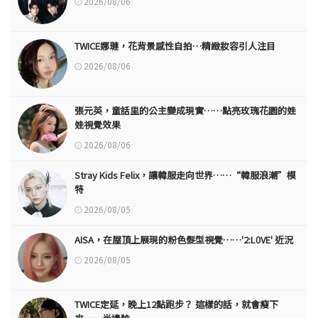
2026/08/06
TWICE娜璉，花背景感性自拍…精緻妝容引人注目
2026/08/06
張元英，童話里的公主變成現實……點亮玫瑰花園的娃
娃視覺效果
2026/08/06
Stray Kids Felix，讓韓服走向世界……“韓服浪潮”模
特
2026/08/05
AISA，在屋頂上展現的粉色髮型視覺……'2:L0VE' 近況
2026/08/05
TWICE定延，晚上12點跑步？ 這樣的話，就會瘦下