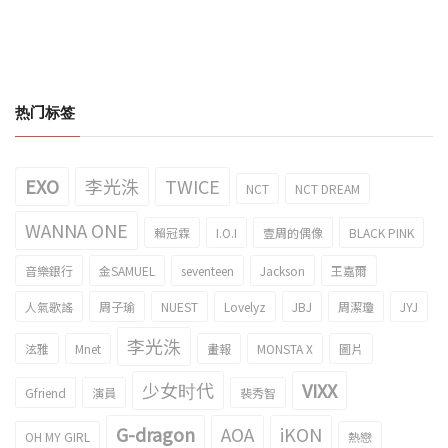
热门标签
EXO
李光洙
TWICE
NCT
NCT DREAM
WANNA ONE
賴冠霖
I.O.I
壹周的偶像
BLACK PINK
音樂銀行
金SAMUEL
seventeen
Jackson
王嘉爾
人氣歌謠
周子瑜
NUEST
Lovelyz
JBJ
周潔瓊
JYJ
李光洙
泫雅
Mnet
畫報
MONSTA X
圖片
少女时代
VIXX
Gfriend
演員
裴秀智
G-dragon
AOA
iKON
OH MY GIRL
熱戀