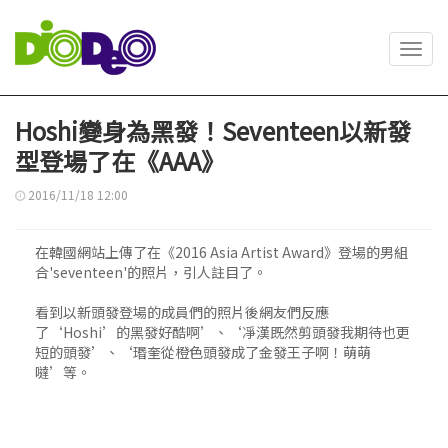
Toggl
navig
Hoshi變身為黑發！Seventeen以新發
型登場了在《AAA》
2016/11/18 12:00
在韓國網站上傳了在《2016 Asia Artist Award》登場的男組
合'seventeen'的照片，引人註目了。
看到以新頭發登場的成員們的照片後網友們反應
了‘Hoshi’的黑發好酷啊’、‘凈漢既然剪頭發我期待也更
短的頭發’、‘瑉奎從橙色頭發成了金發王子啊！萌萌
噠’等。