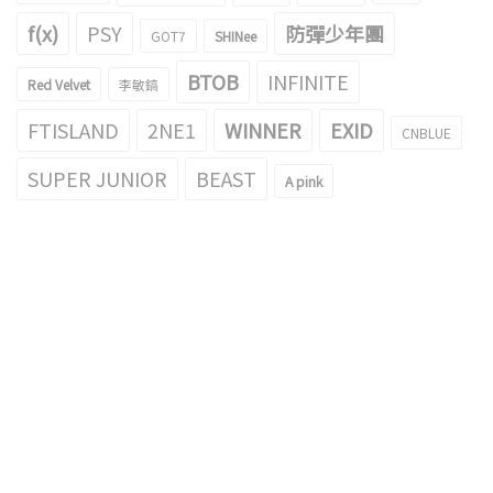
f(x)
PSY
防彈少年團
GOT7
SHINee
BTOB
INFINITE
Red Velvet
李敏鎬
FTISLAND
2NE1
WINNER
EXID
CNBLUE
SUPER JUNIOR
BEAST
A pink