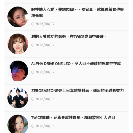
眼神讓人心動，美貌閃耀……安宥真，就算瞪着看也很
漂亮呢
2026/08/07
減肥大獲成功的鄭妍，在TWICE成員中最瘦。
2026/08/07
ALPHA DRIVE ONE LEO，令人目不轉睛的視覺存在感
2026/08/07
ZEROBASEONE登上日本雜誌封面，穩固的全球影響力
2026/08/06
TWICE娜璉，花背景感性自拍…精緻妝容引人注目
2026/08/06