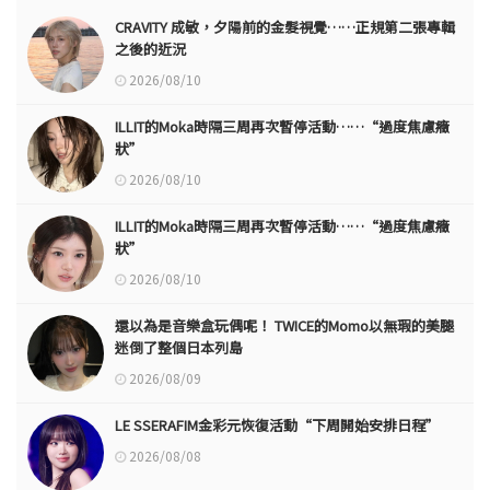
CRAVITY 成敏，夕陽前的金髮視覺……正規第二張專輯
之後的近況
2026/08/10
ILLIT的Moka時隔三周再次暫停活動……“過度焦慮癥
狀”
2026/08/10
ILLIT的Moka時隔三周再次暫停活動……“過度焦慮癥
狀”
2026/08/10
還以為是音樂盒玩偶呢！ TWICE的Momo以無瑕的美腿
迷倒了整個日本列島
2026/08/09
LE SSERAFIM金彩元恢復活動“下周開始安排日程”
2026/08/08