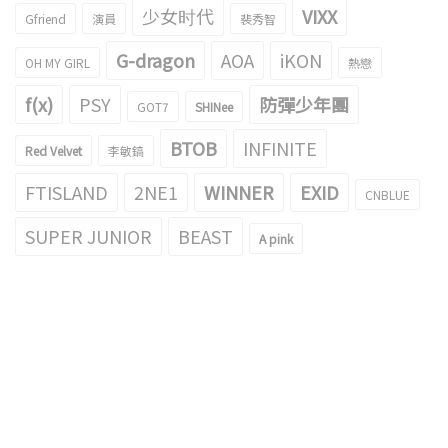
少女时代
VIXX
Gfriend
演員
裴秀智
G-dragon
AOA
iKON
OH MY GIRL
熱戀
f(x)
PSY
防彈少年團
GOT7
SHINee
BTOB
INFINITE
Red Velvet
李敏鎬
FTISLAND
2NE1
WINNER
EXID
CNBLUE
SUPER JUNIOR
BEAST
A pink