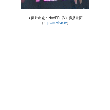
▲圖片出處：NAVER《V》廣播畫面
（
http://m.vlive.tv
）