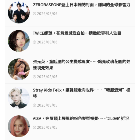
ZEROBASEONE登上日本雜誌封面，穩固的全球影響力
2026/08/06
TWICE娜璉，花背景感性自拍…精緻妝容引人注目
2026/08/06
張元英，童話里的公主變成現實……點亮玫瑰花園的娃
娃視覺效果
2026/08/06
Stray Kids Felix，讓韓服走向世界……“韓服浪潮”模
特
2026/08/05
AISA，在屋頂上展現的粉色髮型視覺……'2:L0VE' 近況
2026/08/05