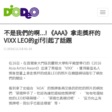
Toggl
navig
不是我們的啊...! 《AAA》拿走獎杯的
VIXX LEO的gif引起了話題
2016/11/18 01:10
在16日，在首爾東大門區的慶熙大學和平殿堂舉行的《2016
Asia Artist Award》出演了男組合‘VIXX’，獲得最佳名人
獎後登臺上拿走獎杯的成員LEO的照片在韓國網站吸引了網友
們的關註。
看到拿了女組合‘AOA’的獎牌後再交換的的他的照片的網友
們‘草娥伸手了，他認為讓他遞給她獎牌吧’、‘匆匆地還給
她的LEO好萌萌噠~’、‘草娥也真親切吧’、‘反方向上有
獎牌吧，我似乎也能這樣做’等。