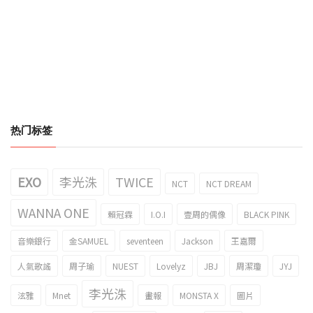
热门标签
EXO
李光洙
TWICE
NCT
NCT DREAM
WANNA ONE
賴冠霖
I.O.I
壹周的偶像
BLACK PINK
音樂銀行
金SAMUEL
seventeen
Jackson
王嘉爾
人氣歌謠
周子瑜
NUEST
Lovelyz
JBJ
周潔瓊
JYJ
李光洙
泫雅
Mnet
畫報
MONSTA X
圖片