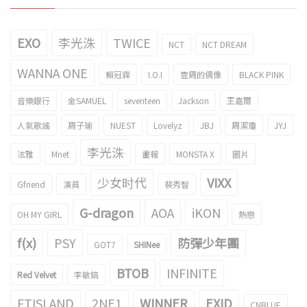
EXO
李光洙
TWICE
NCT
NCT DREAM
WANNA ONE
賴冠霖
I.O.I
壹周的偶像
BLACK PINK
音樂銀行
金SAMUEL
seventeen
Jackson
王嘉爾
人氣歌謠
周子瑜
NUEST
Lovelyz
JBJ
周潔瓊
JYJ
李光洙
泫雅
Mnet
畫報
MONSTA X
圖片
少女时代
VIXX
Gfriend
演員
裴秀智
G-dragon
AOA
iKON
OH MY GIRL
熱戀
f(x)
PSY
防彈少年團
GOT7
SHINee
BTOB
INFINITE
Red Velvet
李敏鎬
FTISLAND
2NE1
WINNER
EXID
CNBLUE