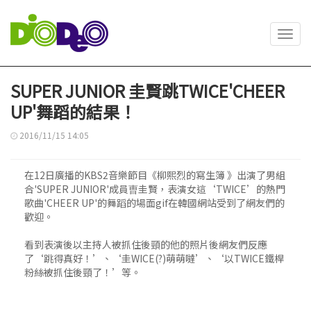
Toggl
navig
SUPER JUNIOR 圭賢跳TWICE'CHEER
UP'舞蹈的結果！
2016/11/15 14:05
在12日廣播的KBS2音樂節目《柳熙烈的寫生簿 》出演了男組
合'SUPER JUNIOR'成員曺圭賢，表演女這‘TWICE’的熱門
歌曲'CHEER UP'的舞蹈的場面gif在韓國網站受到了網友們的
歡迎。
看到表演後以主持人被抓住後頸的他的照片後網友們反應
了‘跳得真好！’、‘圭WICE(?)萌萌噠’、‘以TWICE鐵桿
粉絲被抓住後頸了！’等。