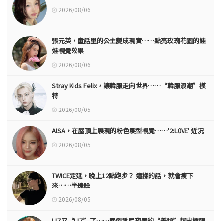
2026/08/06
張元英，童話里的公主變成現實……點亮玫瑰花園的娃
娃視覺效果
2026/08/06
Stray Kids Felix，讓韓服走向世界……“韓服浪潮”模
特
2026/08/05
AISA，在屋頂上展現的粉色髮型視覺……'2:L0VE' 近況
2026/08/05
TWICE定延，晚上12點跑步？ 這樣的話，就會瘦下
來……半邊臉
2026/08/05
LIZ又“LIZ”了……壓倒悉尼夜景的“美貌”超出極限