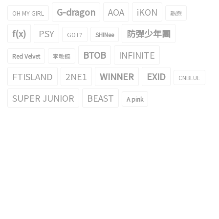
G-dragon
AOA
iKON
OH MY GIRL
熱戀
f(x)
PSY
防彈少年團
GOT7
SHINee
BTOB
INFINITE
Red Velvet
李敏鎬
FTISLAND
2NE1
WINNER
EXID
CNBLUE
SUPER JUNIOR
BEAST
A pink