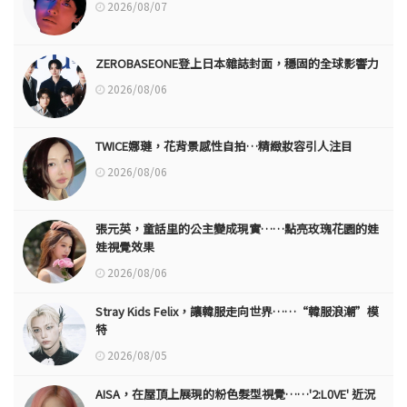
2026/08/07
ZEROBASEONE登上日本雜誌封面，穩固的全球影響力
2026/08/06
TWICE娜璉，花背景感性自拍…精緻妝容引人注目
2026/08/06
張元英，童話里的公主變成現實……點亮玫瑰花園的娃
娃視覺效果
2026/08/06
Stray Kids Felix，讓韓服走向世界……“韓服浪潮”模
特
2026/08/05
AISA，在屋頂上展現的粉色髮型視覺……'2:L0VE' 近況