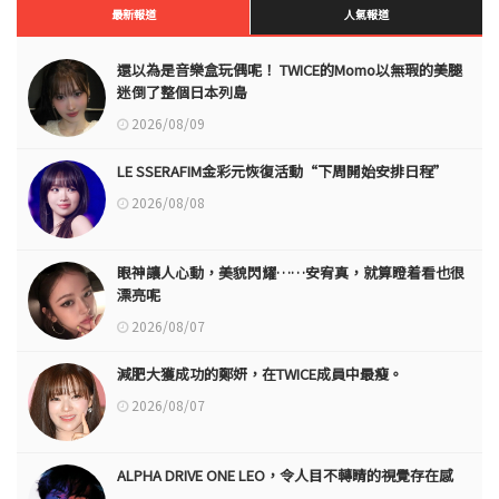
最新報道
人氣報道
還以為是音樂盒玩偶呢！ TWICE的Momo以無瑕的美腿
迷倒了整個日本列島
2026/08/09
LE SSERAFIM金彩元恢復活動“下周開始安排日程”
2026/08/08
眼神讓人心動，美貌閃耀……安宥真，就算瞪着看也很
漂亮呢
2026/08/07
減肥大獲成功的鄭妍，在TWICE成員中最瘦。
2026/08/07
ALPHA DRIVE ONE LEO，令人目不轉睛的視覺存在感