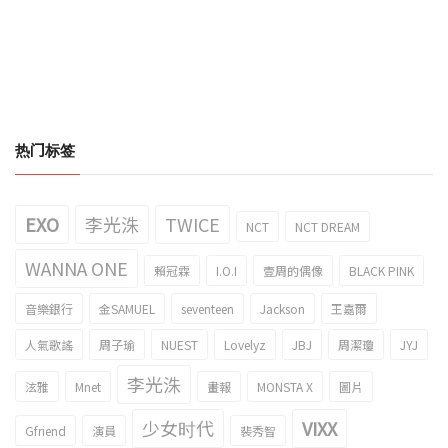
热门标签
EXO
李光洙
TWICE
NCT
NCT DREAM
WANNA ONE
賴冠霖
I.O.I
壹周的偶像
BLACK PINK
音樂銀行
金SAMUEL
seventeen
Jackson
王嘉爾
人氣歌謠
周子瑜
NUEST
Lovelyz
JBJ
周潔瓊
JYJ
李光洙
泫雅
Mnet
畫報
MONSTA X
圖片
少女时代
VIXX
Gfriend
演員
裴秀智