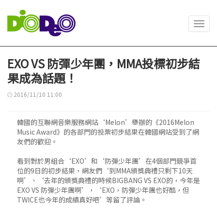
Toggl
navig
EXO VS 防彈少年團，MMA投標初步結
果成為話題！
2016/11/10 11:00
韓國的互聯網音樂服務網站‘Melon’舉辦的《2016Melon
Music Award》的各部門的投票初步結果在韓國網站受到了網
友們的歡迎。
看到對於男組合‘EXO’和‘防彈少年團’在4個部門競爭首
位的9日的初步結果，網友們‘到MMA頒獎典禮只剩下10天
啊’、‘去年的頒獎典禮的時候BIGBANG VS EXO的，今年是
EXO VS 防彈少年團啊’，‘EXO，防彈少年團也好酷，但
TWICE也今年的成績真好吧’等留了評論。