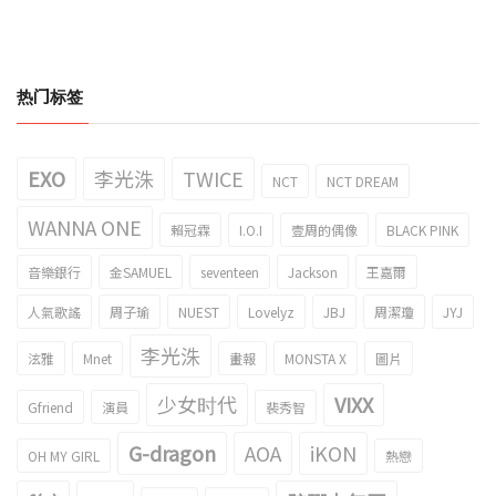
热门标签
EXO
李光洙
TWICE
NCT
NCT DREAM
WANNA ONE
賴冠霖
I.O.I
壹周的偶像
BLACK PINK
音樂銀行
金SAMUEL
seventeen
Jackson
王嘉爾
人氣歌謠
周子瑜
NUEST
Lovelyz
JBJ
周潔瓊
JYJ
李光洙
泫雅
Mnet
畫報
MONSTA X
圖片
少女时代
VIXX
Gfriend
演員
裴秀智
G-dragon
AOA
iKON
OH MY GIRL
熱戀