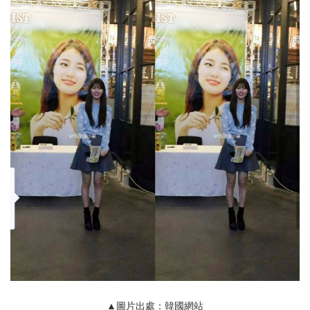
▲圖片出處：韓國網站