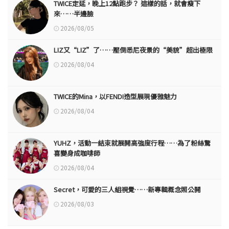
TWICE定延，晚上12點跑步？ 這樣的話，就會瘦下
來……半邊臉
2026/08/05
LIZ又“LIZ”了……壓倒悉尼夜景的“美貌”超出極限
2026/08/04
TWICE的Mina，以FENDI造型展現優雅魅力
2026/08/04
YUHZ，活動一結束就展開高強度行程……為了粉絲驚
喜變身成咖啡師
2026/08/04
Secret，可愛的三人組視覺……新專輯概念照公開
2026/08/03