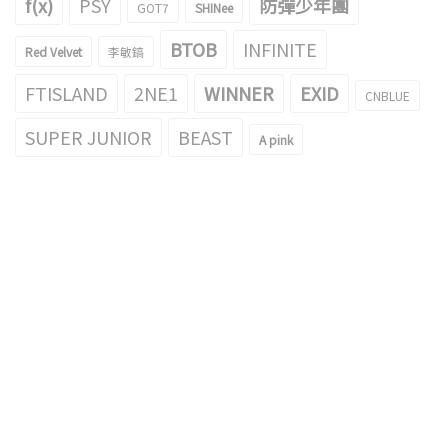
f(x)
PSY
防彈少年團
GOT7
SHINee
BTOB
INFINITE
Red Velvet
李敏鎬
FTISLAND
2NE1
WINNER
EXID
CNBLUE
SUPER JUNIOR
BEAST
A pink