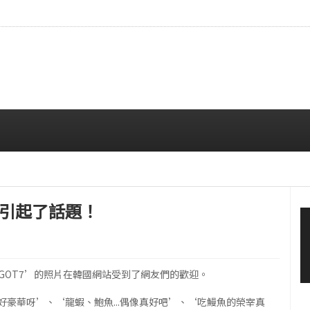
CE成員中最瘦。
08/07 10:00 AM
飯引起了話題！
‘GOT7’的照片在韓國網站受到了網友們的歡迎。
豪華呀’、‘龍蝦、鮑魚...偶像真好吧’、‘吃鰻魚的榮宰真