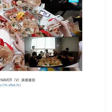
NAVER《V》廣播畫面
p://m.vlive.tv
）