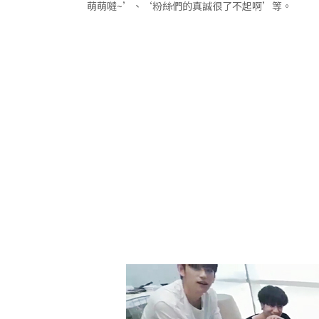
萌萌噠~’、‘粉絲們的真誠很了不起啊’等。