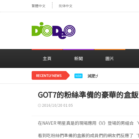
繁體中文
简体中文
主頁
新聞
圖片
RECENTLY NEWS
減肥大獲成功的鄭妍，在TWI
NEW
GOT7的粉絲準備的豪華的盒
2016/10/20 01:05
在NAVER 明星真是的現場應用《V》登場的男組合
看到吃粉絲們準備的盒飯的成員們的網友們反應了‘好