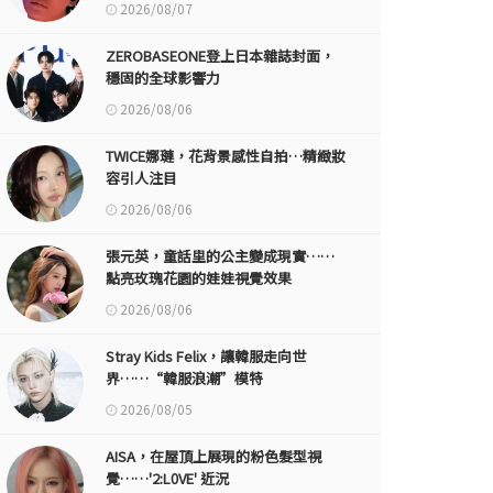
2026/08/07
ZEROBASEONE登上日本雜誌封面，
穩固的全球影響力
2026/08/06
TWICE娜璉，花背景感性自拍…精緻妝
容引人注目
2026/08/06
張元英，童話里的公主變成現實……
點亮玫瑰花園的娃娃視覺效果
2026/08/06
Stray Kids Felix，讓韓服走向世
界……“韓服浪潮”模特
2026/08/05
AISA，在屋頂上展現的粉色髮型視
覺……'2:L0VE' 近況