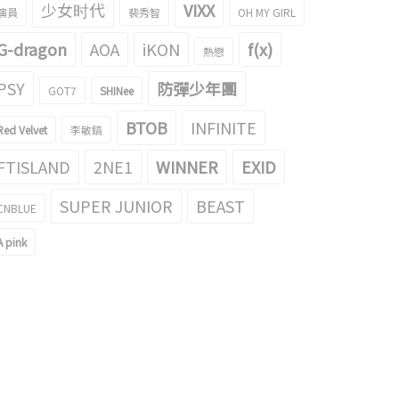
少女时代
VIXX
演員
裴秀智
OH MY GIRL
G-dragon
AOA
iKON
f(x)
熱戀
PSY
防彈少年團
GOT7
SHINee
BTOB
INFINITE
Red Velvet
李敏鎬
FTISLAND
2NE1
WINNER
EXID
SUPER JUNIOR
BEAST
CNBLUE
A pink