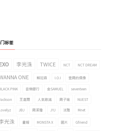
热门标签
EXO
李光洙
TWICE
NCT
NCT DREAM
WANNA ONE
賴冠霖
I.O.I
壹周的偶像
BLACK PINK
音樂銀行
金SAMUEL
seventeen
Jackson
王嘉爾
人氣歌謠
周子瑜
NUEST
Lovelyz
JBJ
周潔瓊
JYJ
泫雅
Mnet
李光洙
畫報
MONSTA X
圖片
Gfriend