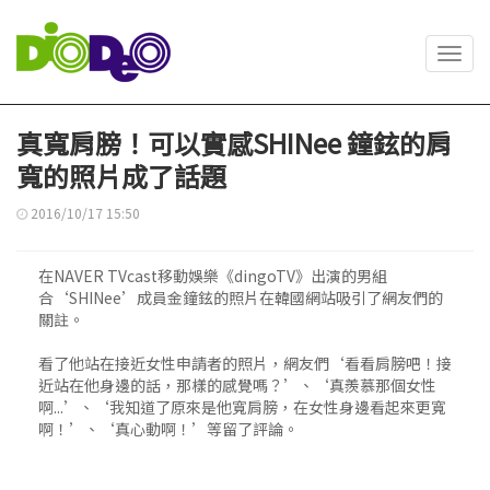
Toggl
navig
真寬肩膀！可以實感SHINee 鐘鉉的肩
寬的照片成了話題
2016/10/17 15:50
在NAVER TVcast移動娛樂《dingoTV》出演的男組
合‘SHINee’成員金鐘鉉的照片在韓國網站吸引了網友們的
關註。
看了他站在接近女性申請者的照片，網友們‘看看肩膀吧！接
近站在他身邊的話，那樣的感覺嗎？’、‘真羨慕那個女性
啊...’、‘我知道了原來是他寬肩膀，在女性身邊看起來更寬
啊！’、‘真心動啊！’等留了評論。