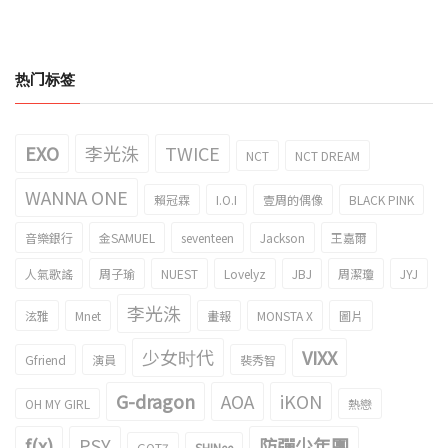
热门标签
EXO
李光洙
TWICE
NCT
NCT DREAM
WANNA ONE
賴冠霖
I.O.I
壹周的偶像
BLACK PINK
音樂銀行
金SAMUEL
seventeen
Jackson
王嘉爾
人氣歌謠
周子瑜
NUEST
Lovelyz
JBJ
周潔瓊
JYJ
李光洙
泫雅
Mnet
畫報
MONSTA X
圖片
少女时代
VIXX
Gfriend
演員
裴秀智
G-dragon
AOA
iKON
OH MY GIRL
熱戀
f(x)
PSY
防彈少年團
GOT7
SHINee