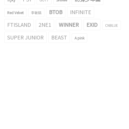
BTOB
INFINITE
Red Velvet
李敏鎬
FTISLAND
2NE1
WINNER
EXID
CNBLUE
SUPER JUNIOR
BEAST
A pink