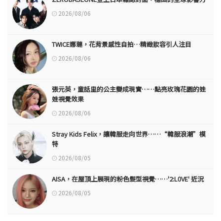
2026/08/06
TWICE娜璉，花背景感性自拍…精緻妝容引人注目
2026/08/06
張元英，童話里的公主變成現實……點亮玫瑰花園的娃
娃視覺效果
2026/08/06
Stray Kids Felix，讓韓服走向世界……“韓服浪潮”模
特
2026/08/05
AISA，在屋頂上展現的粉色髮型視覺……'2:L0VE' 近況
2026/08/05