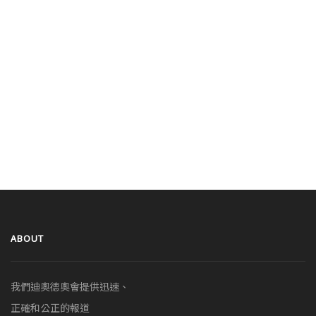
ABOUT
我們迪奧德奧會提供迅速、
正確和公正的報道