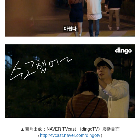
▲圖片出處：NAVER TVcast 《dingoTV》廣播畫面
（
http://tvcast.naver.com/dingotv
）