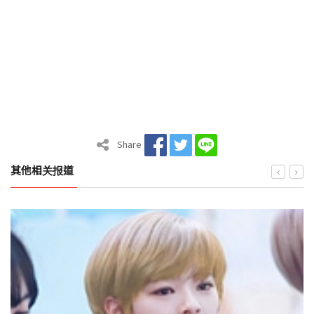
Share
其他相关报道