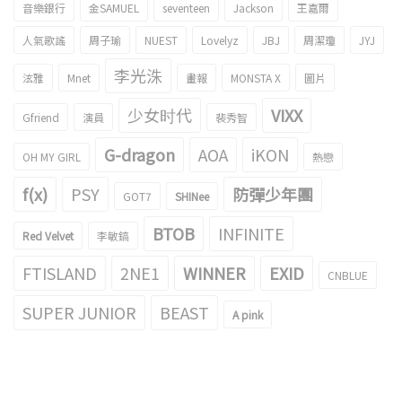
音樂銀行
金SAMUEL
seventeen
Jackson
王嘉爾
人氣歌謠
周子瑜
NUEST
Lovelyz
JBJ
周潔瓊
JYJ
李光洙
泫雅
Mnet
畫報
MONSTA X
圖片
少女时代
VIXX
Gfriend
演員
裴秀智
G-dragon
AOA
iKON
OH MY GIRL
熱戀
f(x)
PSY
防彈少年團
GOT7
SHINee
BTOB
INFINITE
Red Velvet
李敏鎬
FTISLAND
2NE1
WINNER
EXID
CNBLUE
SUPER JUNIOR
BEAST
A pink