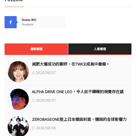
Diodeo.ROC
Facebook
最新報道
人氣報道
減肥大獲成功的鄭妍，在TWICE成員中最瘦。
2026/08/07
ALPHA DRIVE ONE LEO，令人目不轉睛的視覺存在感
2026/08/07
ZEROBASEONE登上日本雜誌封面，穩固的全球影響力
2026/08/06