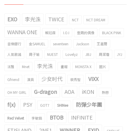
EXO
李光洙
TWICE
NCT
NCT DREAM
WANNA ONE
賴冠霖
I.O.I
壹周的偶像
BLACK PINK
音樂銀行
金SAMUEL
seventeen
Jackson
王嘉爾
人氣歌謠
周子瑜
NUEST
Lovelyz
JBJ
周潔瓊
JYJ
李光洙
泫雅
Mnet
畫報
MONSTA X
圖片
少女时代
VIXX
Gfriend
演員
裴秀智
G-dragon
AOA
iKON
OH MY GIRL
熱戀
f(x)
PSY
防彈少年團
GOT7
SHINee
BTOB
INFINITE
Red Velvet
李敏鎬
FTISLAND
2NE1
WINNER
EXID
CNBLUE