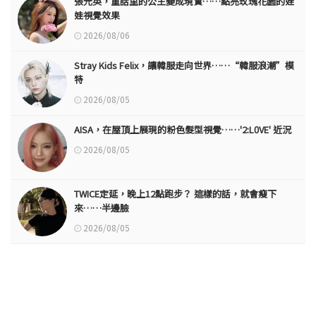
張元英，童話里的公主變成現實……點亮玫瑰花園的娃
娃視覺效果
2026/08/06
Stray Kids Felix，讓韓服走向世界……“韓服浪潮”模
特
2026/08/05
AISA，在屋頂上展現的粉色髮型視覺……'2:L0VE' 近況
2026/08/05
TWICE定延，晚上12點跑步？ 這樣的話，就會瘦下
來……半邊臉
2026/08/05