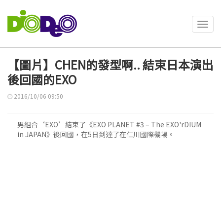
Toggl
navig
【圖片】CHEN的發型啊.. 結束日本演出
後回國的EXO
2016/10/06 09:50
男組合‘EXO’結束了《EXO PLANET #3 – The EXO'rDIUM
in JAPAN》後回國，在5日到達了在仁川國際機場。