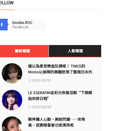
OLLOW
Diodeo.ROC
Facebook
最新報道
人氣報道
還以為是音樂盒玩偶呢！ TWICE的
Momo以無瑕的美腿迷倒了整個日本列
島
2026/08/09
LE SSERAFIM金彩元恢復活動“下周開
始安排日程”
2026/08/08
眼神讓人心動，美貌閃耀……安宥
真，就算瞪着看也很漂亮呢