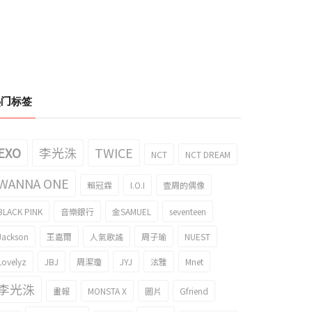
热门标签
EXO
李光洙
TWICE
NCT
NCT DREAM
WANNA ONE
賴冠霖
I.O.I
壹周的偶像
BLACK PINK
音樂銀行
金SAMUEL
seventeen
Jackson
王嘉爾
人氣歌謠
周子瑜
NUEST
Lovelyz
JBJ
周潔瓊
JYJ
泫雅
Mnet
李光洙
畫報
MONSTA X
圖片
Gfriend