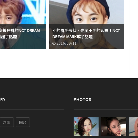
著短褲的NCT DREAM
別的眉毛形狀，完全不同的印象！NCT
在N
引起了話題！
DREAM MARK成了話題
幺M
2016/09/11
2
RY
PHOTOS
新聞
圖片