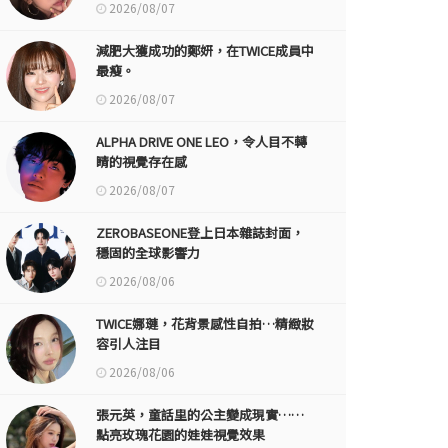
2026/08/07
減肥大獲成功的鄭妍，在TWICE成員中
最瘦。
2026/08/07
ALPHA DRIVE ONE LEO，令人目不轉
睛的視覺存在感
2026/08/07
ZEROBASEONE登上日本雜誌封面，
穩固的全球影響力
2026/08/06
TWICE娜璉，花背景感性自拍…精緻妝
容引人注目
2026/08/06
張元英，童話里的公主變成現實……
點亮玫瑰花園的娃娃視覺效果