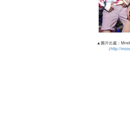
▲圖片出處：Mnet
（
http://mco