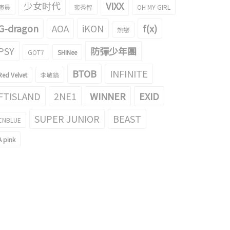
少女时代
VIXX
演員
裴秀智
OH MY GIRL
G-dragon
AOA
iKON
f(x)
熱戀
PSY
防彈少年團
GOT7
SHINee
BTOB
INFINITE
Red Velvet
李敏鎬
FTISLAND
2NE1
WINNER
EXID
SUPER JUNIOR
BEAST
CNBLUE
A pink