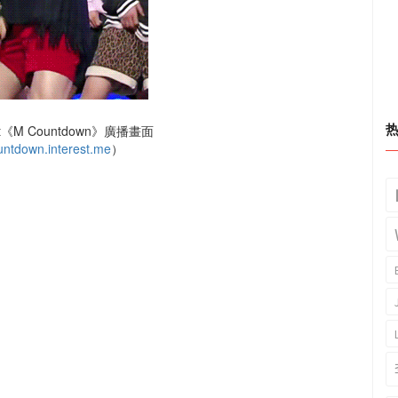
《M Countdown》廣播畫面
untdown.interest.me
）