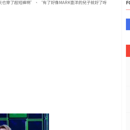
天也穿了超短褲啊’、‘有了好像MARK壹洋的兒子就好了呀
F