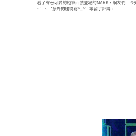
看了穿著可愛的短褲西裝登場的MARK，網友們‘今
~’、‘意外的腿特寫^_^’等留了評論。