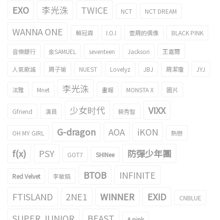
EXO
李光洙
TWICE
NCT
NCT DREAM
WANNA ONE
賴冠霖
I.O.I
壹周的偶像
BLACK PINK
音樂銀行
金SAMUEL
seventeen
Jackson
王嘉爾
人氣歌謠
周子瑜
NUEST
Lovelyz
JBJ
周潔瓊
JYJ
李光洙
泫雅
Mnet
畫報
MONSTA X
圖片
少女时代
VIXX
Gfriend
演員
裴秀智
G-dragon
AOA
iKON
OH MY GIRL
熱戀
f(x)
PSY
防彈少年團
GOT7
SHINee
BTOB
INFINITE
Red Velvet
李敏鎬
FTISLAND
2NE1
WINNER
EXID
CNBLUE
SUPER JUNIOR
BEAST
A pink