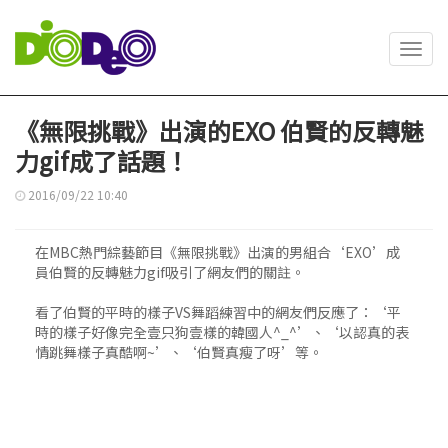
Toggl
navig
《無限挑戰》出演的EXO 伯賢的反轉魅
力gif成了話題！
2016/09/22 10:40
在MBC熱門綜藝節目《無限挑戰》出演的男組合‘EXO’成
員伯賢的反轉魅力gif吸引了網友們的關註。
看了伯賢的平時的樣子VS舞蹈練習中的網友們反應了：‘平
時的樣子好像完全壹只狗壹樣的韓國人^_^’、‘以認真的表
情跳舞樣子真酷啊~’、‘伯賢真瘦了呀’等。