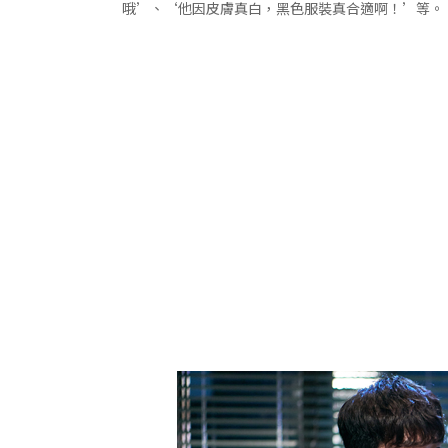
哦’、‘他因皮膚真白，黑色服裝真合適啊！’等。