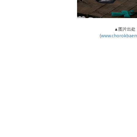
▲
图片出处
(
www.chorokbaem