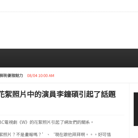
高強度行程……為了粉絲驚喜變身成咖啡師
08/04 01:05 AM
》花絮照片中的演員李鐘碩引起了話題
BC電視劇《W》的花絮照片引起了網友們的關系。
絮照片？不是畫報嗎？’、‘現在跟他拜拜啊。。。好可惜