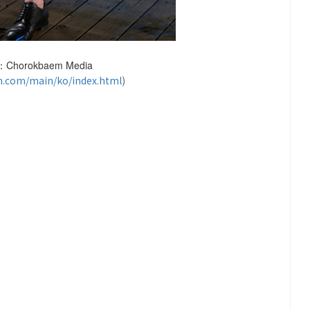
：Chorokbaem Media
.com/main/ko/index.html
)