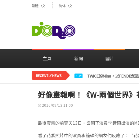
繁體中文
简体中文
主頁
新聞
圖片
RECENTLY NEWS
YUHZ，活動一結束就展開
NEW
好像畫報啊！《W-兩個世界
2016/09/13 11:00
最後壹集的前壹天13日，公開了演員李鐘碩出演的M
看了花絮照片中的演員李鐘碩的網友們反應了：‘花