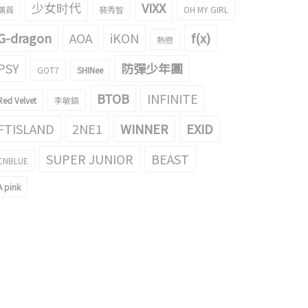
少女时代
VIXX
演員
裴秀智
OH MY GIRL
G-dragon
AOA
iKON
f(x)
熱戀
PSY
防彈少年團
GOT7
SHINee
BTOB
INFINITE
Red Velvet
李敏鎬
FTISLAND
2NE1
WINNER
EXID
SUPER JUNIOR
BEAST
CNBLUE
A pink