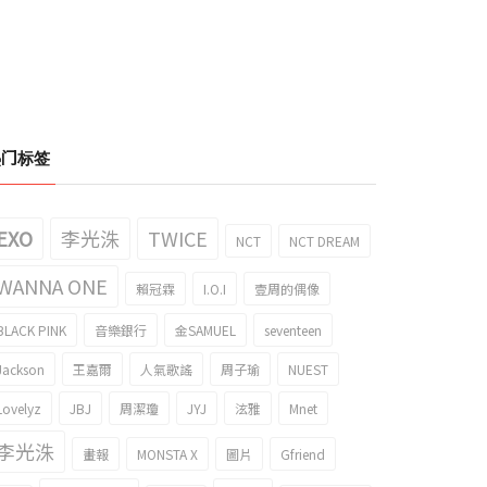
热门标签
EXO
李光洙
TWICE
NCT
NCT DREAM
WANNA ONE
賴冠霖
I.O.I
壹周的偶像
BLACK PINK
音樂銀行
金SAMUEL
seventeen
Jackson
王嘉爾
人氣歌謠
周子瑜
NUEST
Lovelyz
JBJ
周潔瓊
JYJ
泫雅
Mnet
李光洙
畫報
MONSTA X
圖片
Gfriend