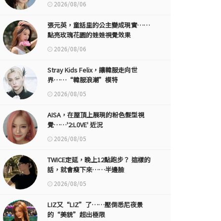
2026/08/06
張元英，童話里的公主變成現實……
點亮玫瑰花園的娃娃視覺效果
2026/08/06
Stray Kids Felix，讓韓服走向世
界……“韓服浪潮”模特
2026/08/05
AISA，在屋頂上展現的粉色髮型視
覺……'2:L0VE' 近況
2026/08/05
TWICE定延，晚上12點跑步？ 這樣的
話，就會瘦下來……半邊臉
2026/08/05
LIZ又“LIZ”了……壓倒悉尼夜景
的“美貌”超出極限