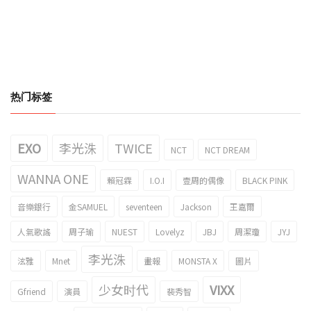
热门标签
EXO
李光洙
TWICE
NCT
NCT DREAM
WANNA ONE
賴冠霖
I.O.I
壹周的偶像
BLACK PINK
音樂銀行
金SAMUEL
seventeen
Jackson
王嘉爾
人氣歌謠
周子瑜
NUEST
Lovelyz
JBJ
周潔瓊
JYJ
李光洙
泫雅
Mnet
畫報
MONSTA X
圖片
少女时代
VIXX
Gfriend
演員
裴秀智