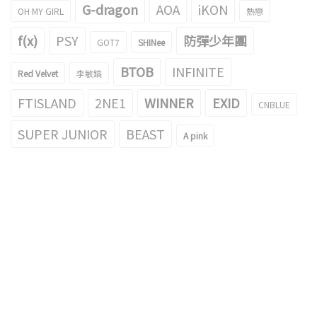
G-dragon
AOA
iKON
OH MY GIRL
熱戀
f(x)
PSY
防彈少年團
GOT7
SHINee
BTOB
INFINITE
Red Velvet
李敏鎬
FTISLAND
2NE1
WINNER
EXID
CNBLUE
SUPER JUNIOR
BEAST
A pink