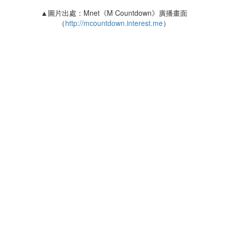
▲圖片出處：Mnet《M Countdown》廣播畫面
（
http://mcountdown.interest.me
）