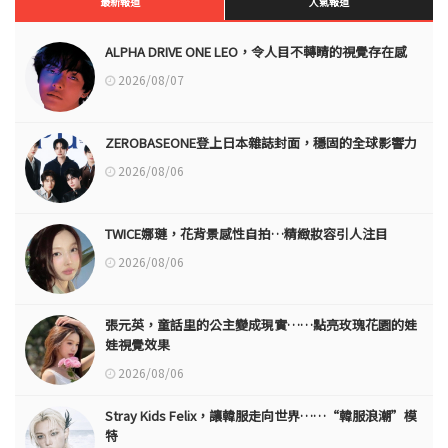
最新報道
人氣報道
ALPHA DRIVE ONE LEO，令人目不轉睛的視覺存在感
2026/08/07
ZEROBASEONE登上日本雜誌封面，穩固的全球影響力
2026/08/06
TWICE娜璉，花背景感性自拍…精緻妝容引人注目
2026/08/06
張元英，童話里的公主變成現實……點亮玫瑰花園的娃
娃視覺效果
2026/08/06
Stray Kids Felix，讓韓服走向世界……“韓服浪潮”模
特