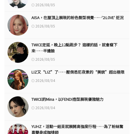
2026/08/05
AISA，在屋頂上展現的粉色髮型視覺……'2:L0VE' 近況
2026/08/05
TWICE定延，晚上12點跑步？ 這樣的話，就會瘦下
來……半邊臉
2026/08/05
LIZ又“LIZ”了……壓倒悉尼夜景的“美貌”超出極限
2026/08/04
TWICE的Mina，以FENDI造型展現優雅魅力
2026/08/04
YUHZ，活動一結束就展開高強度行程……為了粉絲驚
喜變身成咖啡師