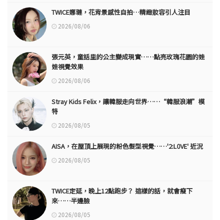
TWICE娜璉，花背景感性自拍…精緻妝容引人注目
2026/08/06
張元英，童話里的公主變成現實……點亮玫瑰花園的娃
娃視覺效果
2026/08/06
Stray Kids Felix，讓韓服走向世界……“韓服浪潮”模
特
2026/08/05
AISA，在屋頂上展現的粉色髮型視覺……'2:L0VE' 近況
2026/08/05
TWICE定延，晚上12點跑步？ 這樣的話，就會瘦下
來……半邊臉
2026/08/05