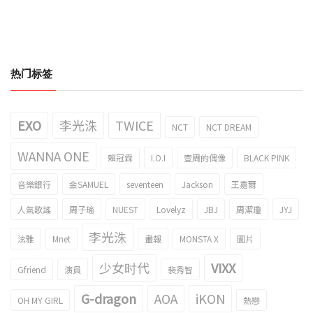
热门标签
EXO
李光洙
TWICE
NCT
NCT DREAM
WANNA ONE
賴冠霖
I.O.I
壹周的偶像
BLACK PINK
音樂銀行
金SAMUEL
seventeen
Jackson
王嘉爾
人氣歌謠
周子瑜
NUEST
Lovelyz
JBJ
周潔瓊
JYJ
李光洙
泫雅
Mnet
畫報
MONSTA X
圖片
少女时代
VIXX
Gfriend
演員
裴秀智
G-dragon
AOA
iKON
OH MY GIRL
熱戀