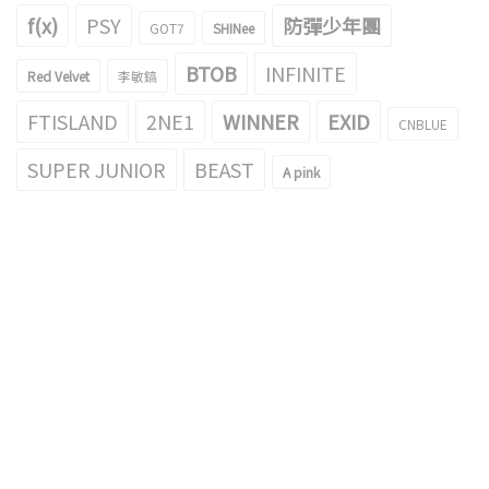
f(x)
PSY
防彈少年團
GOT7
SHINee
BTOB
INFINITE
Red Velvet
李敏鎬
FTISLAND
2NE1
WINNER
EXID
CNBLUE
SUPER JUNIOR
BEAST
A pink