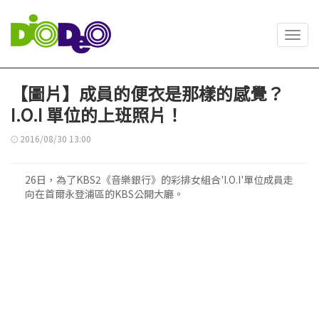
Toggl
navig
【圖片】成員的便衣是那樣的感覺？
I.O.I 單位的上班照片！
2016/08/30 13:00
26日，為了KBS2《音樂銀行》的彩排女組合'I.O.I'單位成員走
向在首爾永登浦區的KBS公開大廳。