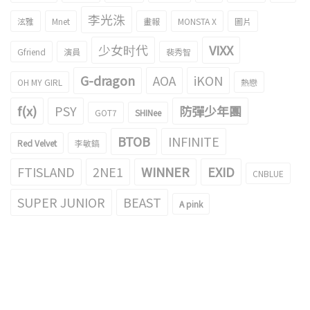
李光洙
泫雅
Mnet
畫報
MONSTA X
圖片
少女时代
VIXX
Gfriend
演員
裴秀智
G-dragon
AOA
iKON
OH MY GIRL
熱戀
f(x)
PSY
防彈少年團
GOT7
SHINee
BTOB
INFINITE
Red Velvet
李敏鎬
FTISLAND
2NE1
WINNER
EXID
CNBLUE
SUPER JUNIOR
BEAST
A pink