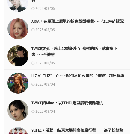
2026/08/05
AISA，在屋頂上展現的粉色髮型視覺……'2:L0VE' 近況
2026/08/05
TWICE定延，晚上12點跑步？ 這樣的話，就會瘦下
來……半邊臉
2026/08/05
LIZ又“LIZ”了……壓倒悉尼夜景的“美貌”超出極限
2026/08/04
TWICE的Mina，以FENDI造型展現優雅魅力
2026/08/04
YUHZ，活動一結束就展開高強度行程……為了粉絲驚