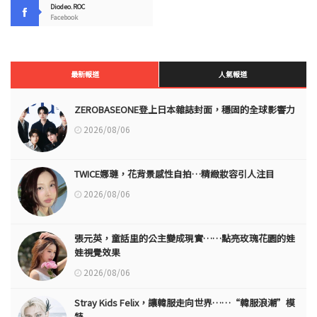
Diodeo.ROC
Facebook
最新報道
人氣報道
ZEROBASEONE登上日本雜誌封面，穩固的全球影響力
2026/08/06
TWICE娜璉，花背景感性自拍…精緻妝容引人注目
2026/08/06
張元英，童話里的公主變成現實……點亮玫瑰花園的娃
娃視覺效果
2026/08/06
Stray Kids Felix，讓韓服走向世界……“韓服浪潮”模
特