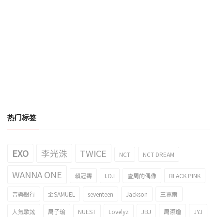
热门标签
EXO
李光洙
TWICE
NCT
NCT DREAM
WANNA ONE
賴冠霖
I.O.I
壹周的偶像
BLACK PINK
音樂銀行
金SAMUEL
seventeen
Jackson
王嘉爾
人氣歌謠
周子瑜
NUEST
Lovelyz
JBJ
周潔瓊
JYJ