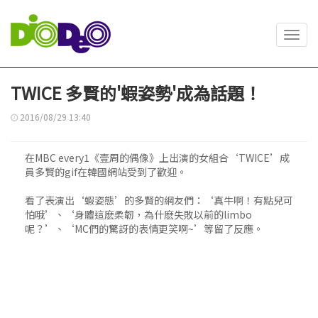
Toggl
navig
TWICE 多賢的'蝦姿勢'成為話題！
2016/08/29 13:40
在MBC every1《壹周的偶像》上出演的女組合‘TWICE’成
員多賢的gif在韓國網站受到了歡迎。
看了表演出‘蝦姿態’的多賢的網友們：‘真牛啊！有點兒可
怕哦’、‘身體這麽柔韌，為什麽失敗以前的limbo
呢？’、‘MC們的驚訝的表情更笑啊~’等留了反應。