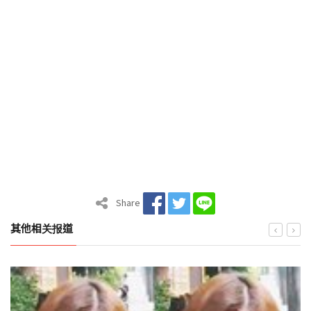
Share
其他相关报道