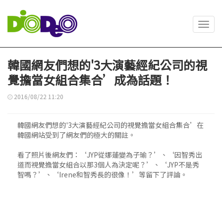
Toggl
navig
韓國網友們想的'3大演藝經紀公司的視
覺擔當女組合集合’成為話題！
2016/08/22 11:20
韓國網友們想的'3大演藝經紀公司的視覺擔當女組合集合’在
韓國網站受到了網友們的極大的關註。
看了照片後網友們：‘JYP從娜蓮變為子瑜？’、‘因智秀出
道而視覺擔當女組合以那3個人為決定呢？’、‘JYP不是秀
智嗎？’、‘Irene和智秀長的很像！’等留下了評論。