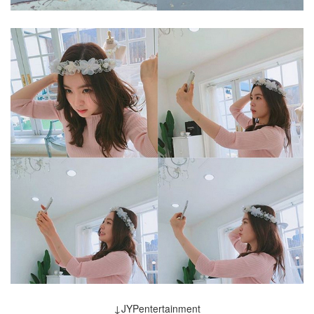
↓JYPentertainment