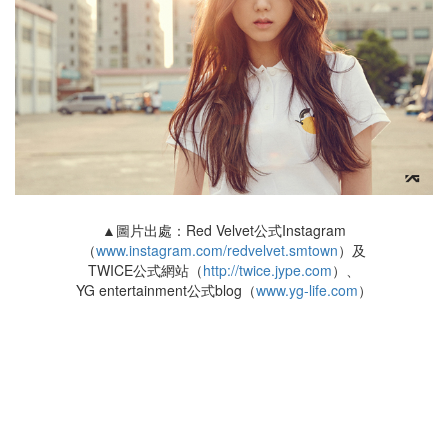
▲圖片出處：Red Velvet公式Instagram
（
www.instagram.com/redvelvet.smtown
）及
TWICE公式網站（
http://twice.jype.com
）、
YG entertainment公式blog（
www.yg-life.com
）