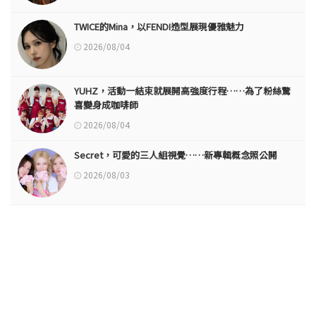
TWICE的Mina，以FENDI造型展現優雅魅力
2026/08/04
YUHZ，活動一結束就展開高強度行程……為了粉絲驚
喜變身成咖啡師
2026/08/04
Secret，可愛的三人組視覺……新專輯概念照公開
2026/08/03