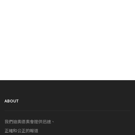
ABOUT
我們迪奧德奧會提供迅速、
正確和公正的報道