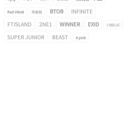
BTOB
INFINITE
Red Velvet
李敏鎬
FTISLAND
2NE1
WINNER
EXID
CNBLUE
SUPER JUNIOR
BEAST
A pink