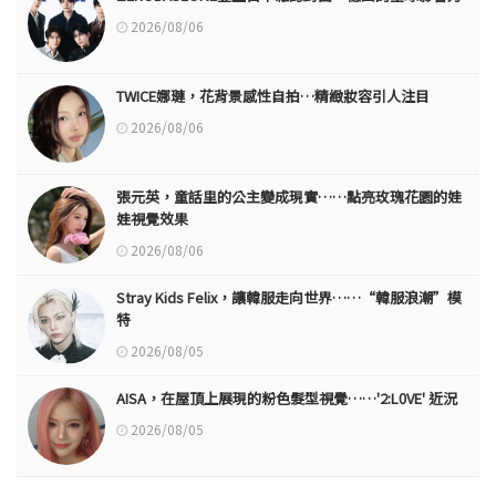
2026/08/06
TWICE娜璉，花背景感性自拍…精緻妝容引人注目
2026/08/06
張元英，童話里的公主變成現實……點亮玫瑰花園的娃
娃視覺效果
2026/08/06
Stray Kids Felix，讓韓服走向世界……“韓服浪潮”模
特
2026/08/05
AISA，在屋頂上展現的粉色髮型視覺……'2:L0VE' 近況
2026/08/05