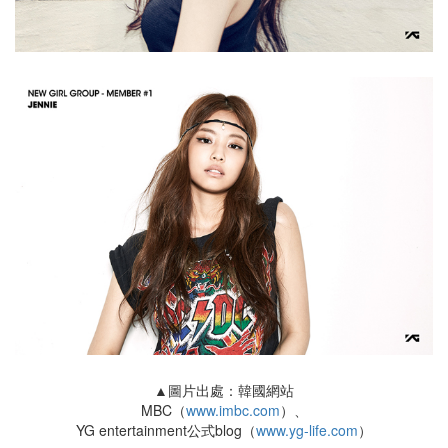
▲圖片出處：韓國網站
MBC（
www.imbc.com
）、
YG entertainment公式blog（
www.yg-life.com
）