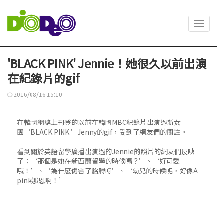
Toggl
navig
'BLACK PINK' Jennie！她很久以前出演
在紀錄片的gif
2016/08/16 15:10
在韓國網絡上刊登的以前在韓國MBC紀錄片出演過新女
團‘BLACK PINK ’Jenny的gif，受到了網友們的關註。
看到關於英語留學廣播出演過的Jennie的照片的網友們反映
了：‘那個是她在新西蘭留學的時候嗎？’、‘好可愛
哦！’、‘為什麽傷害了胳膊呀’、‘幼兒的時候呢，好像A
pink娜恩啊！’