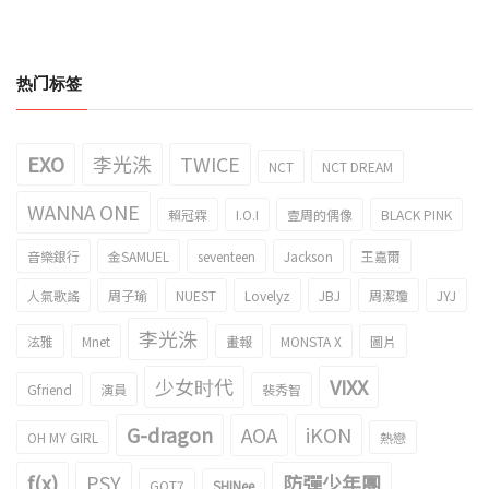
热门标签
EXO
李光洙
TWICE
NCT
NCT DREAM
WANNA ONE
賴冠霖
I.O.I
壹周的偶像
BLACK PINK
音樂銀行
金SAMUEL
seventeen
Jackson
王嘉爾
人氣歌謠
周子瑜
NUEST
Lovelyz
JBJ
周潔瓊
JYJ
李光洙
泫雅
Mnet
畫報
MONSTA X
圖片
少女时代
VIXX
Gfriend
演員
裴秀智
G-dragon
AOA
iKON
OH MY GIRL
熱戀
f(x)
PSY
防彈少年團
GOT7
SHINee