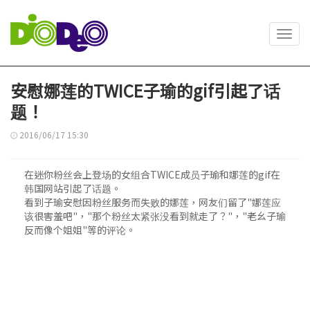
Toggl
navig
安慰娜莲的TWICE子瑜的gif引起了话
题！
2016/06/17 15:30
在迷你粉丝会上登场的女组合TWICE成员子瑜和娜莲的gif在
韩国网站引起了话题。
看到子瑜安慰因粉丝服务而失败的娜莲，网友们留了"娜莲应
该很害羞吧"，"那个粉丝太紧张没看到就走了？"，"老幺子瑜
反而像个姐姐"等的评论。