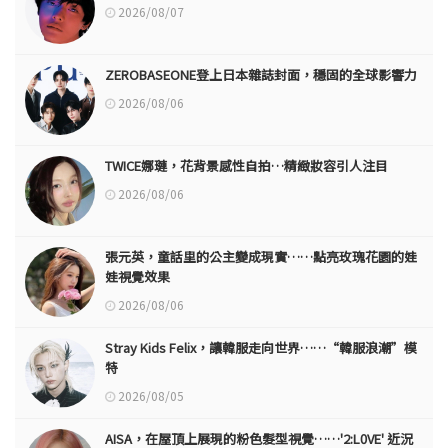
2026/08/07
ZEROBASEONE登上日本雜誌封面，穩固的全球影響力
2026/08/06
TWICE娜璉，花背景感性自拍…精緻妝容引人注目
2026/08/06
張元英，童話里的公主變成現實……點亮玫瑰花園的娃
娃視覺效果
2026/08/06
Stray Kids Felix，讓韓服走向世界……“韓服浪潮”模
特
2026/08/05
AISA，在屋頂上展現的粉色髮型視覺……'2:L0VE' 近況