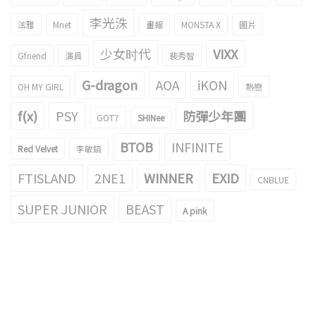
李光洙
泫雅
Mnet
畫報
MONSTA X
圖片
少女时代
VIXX
Gfriend
演員
裴秀智
G-dragon
AOA
iKON
OH MY GIRL
熱戀
f(x)
PSY
防彈少年團
GOT7
SHINee
BTOB
INFINITE
Red Velvet
李敏鎬
FTISLAND
2NE1
WINNER
EXID
CNBLUE
SUPER JUNIOR
BEAST
A pink