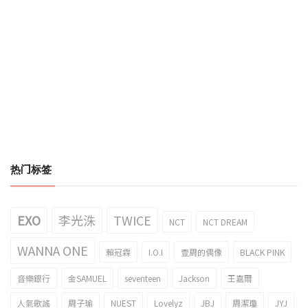
热门标签
EXO
李光洙
TWICE
NCT
NCT DREAM
WANNA ONE
賴冠霖
I.O.I
壹周的偶像
BLACK PINK
音樂銀行
金SAMUEL
seventeen
Jackson
王嘉爾
人氣歌謠
周子瑜
NUEST
Lovelyz
JBJ
周潔瓊
JYJ