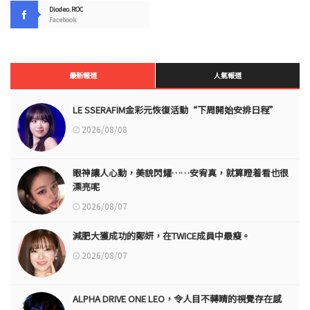
Diodeo.ROC
Facebook
最新報道
人氣報道
LE SSERAFIM金彩元恢復活動“下周開始安排日程”
2026/08/08
眼神讓人心動，美貌閃耀……安宥真，就算瞪着看也很
漂亮呢
2026/08/07
減肥大獲成功的鄭妍，在TWICE成員中最瘦。
2026/08/07
ALPHA DRIVE ONE LEO，令人目不轉睛的視覺存在感