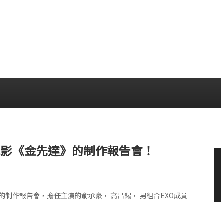
拍…精緻妝容引人注目
08/06 10:00 AM
場在電影《金先達》的制作報告會！
的制作報告會，擔任主演的俞承豪， 高昌錫， 男組合EXO成員