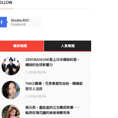
OLLOW
Diodeo.ROC
Facebook
最新報道
人氣報道
ZEROBASEONE登上日本雜誌封面，
穩固的全球影響力
2026/08/06
TWICE娜璉，花背景感性自拍…精緻妝
容引人注目
2026/08/06
張元英，童話里的公主變成現實……
點亮玫瑰花園的娃娃視覺效果