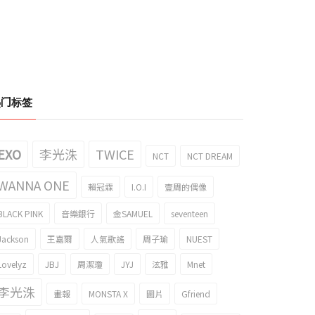
热门标签
EXO
李光洙
TWICE
NCT
NCT DREAM
WANNA ONE
賴冠霖
I.O.I
壹周的偶像
BLACK PINK
音樂銀行
金SAMUEL
seventeen
Jackson
王嘉爾
人氣歌謠
周子瑜
NUEST
Lovelyz
JBJ
周潔瓊
JYJ
泫雅
Mnet
李光洙
畫報
MONSTA X
圖片
Gfriend