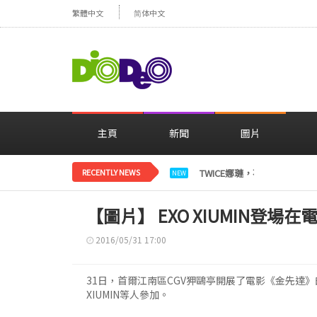
繁體中文
简体中文
主頁
新聞
圖片
RECENTLY NEWS
TWICE娜璉，花背景感性自
NEW
【圖片】 EXO XIUMIN登
2016/05/31 17:00
31日，首爾江南區CGV狎鷗亭開展了電影《金先達》
XIUMIN等人參加。