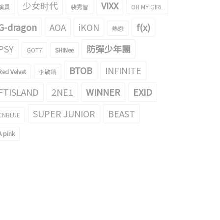
少女时代
VIXX
演員
裴秀智
OH MY GIRL
G-dragon
AOA
iKON
f(x)
熱戀
PSY
防彈少年團
GOT7
SHINee
BTOB
INFINITE
Red Velvet
李敏鎬
FTISLAND
2NE1
WINNER
EXID
SUPER JUNIOR
BEAST
CNBLUE
A pink