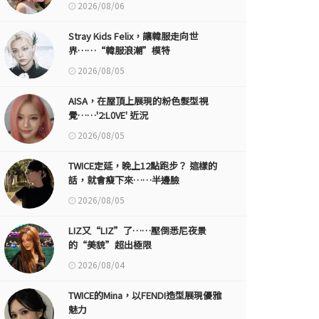
2026/08/06
Stray Kids Felix，讓韓服走向世
界……“韓服浪潮”模特
2026/08/05
AISA，在屋頂上展現的粉色髮型視
覺……'2:L0VE' 近況
2026/08/05
TWICE定延，晚上12點跑步？ 這樣的
話，就會瘦下來……半邊臉
2026/08/05
LIZ又“LIZ”了……壓倒悉尼夜景
的“美貌”超出極限
2026/08/04
TWICE的Mina，以FENDI造型展現優雅
魅力