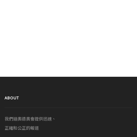
ABOUT
我們迪奧德奧會提供迅速、
正確和公正的報道