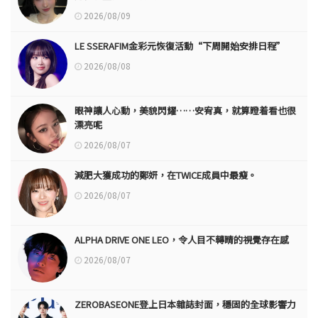
2026/08/09
LE SSERAFIM金彩元恢復活動“下周開始安排日程”
2026/08/08
眼神讓人心動，美貌閃耀……安宥真，就算瞪着看也很
漂亮呢
2026/08/07
減肥大獲成功的鄭妍，在TWICE成員中最瘦。
2026/08/07
ALPHA DRIVE ONE LEO，令人目不轉睛的視覺存在感
2026/08/07
ZEROBASEONE登上日本雜誌封面，穩固的全球影響力