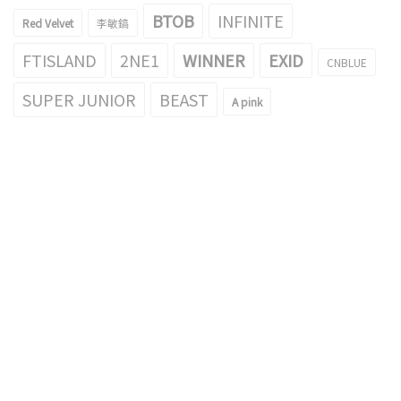
BTOB
INFINITE
Red Velvet
李敏鎬
FTISLAND
2NE1
WINNER
EXID
CNBLUE
SUPER JUNIOR
BEAST
A pink