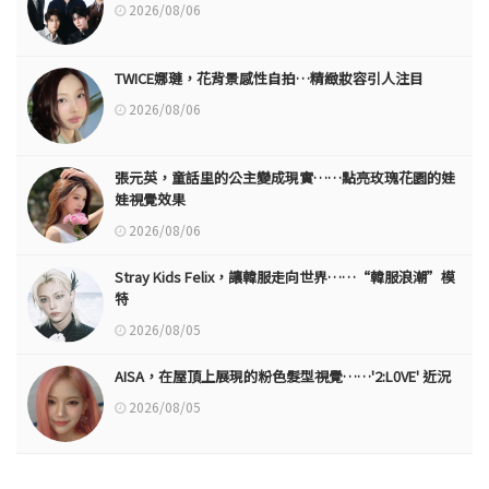
2026/08/06
TWICE娜璉，花背景感性自拍…精緻妝容引人注目
2026/08/06
張元英，童話里的公主變成現實……點亮玫瑰花園的娃
娃視覺效果
2026/08/06
Stray Kids Felix，讓韓服走向世界……“韓服浪潮”模
特
2026/08/05
AISA，在屋頂上展現的粉色髮型視覺……'2:L0VE' 近況
2026/08/05