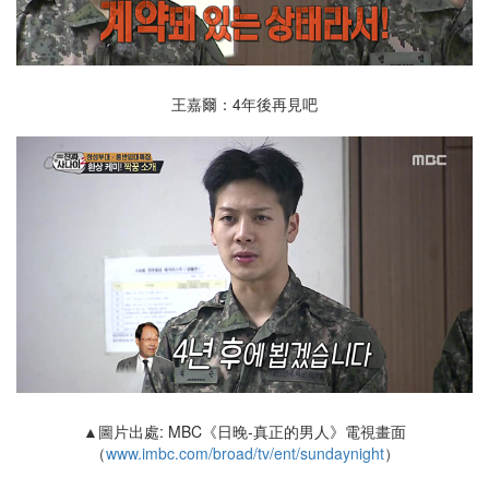
王嘉爾：4年後再見吧
▲圖片出處: MBC《日晚-真正的男人》電視畫面
（
www.imbc.com/broad/tv/ent/sundaynight
）