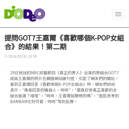
Toggl
navig
提問GOT7王嘉爾《喜歡哪個K-POP女組
合》的結果！第二期
2016/05/31 10:30
29日放送的MBC綜藝節目《真正的男人》出演的男組合GOT7
成員王嘉爾的照片在韓國網站被刊登，引起了網友們的關註。
看到王嘉爾回答《喜歡哪個K-POP女組合》時，網友們紛紛
表示，"像是回答的機器人，呵呵"，"還真好奇真正喜歡的女
組合是誰？嘻嘻"，"呵呵，王嘉爾挺聰明的嗎"，"壹起思考的
BAMBAM也好可愛，呵呵"等的反應。