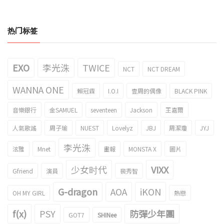
热门标签
EXO
李光洙
TWICE
NCT
NCT DREAM
WANNA ONE
賴冠霖
I.O.I
壹周的偶像
BLACK PINK
音樂銀行
金SAMUEL
seventeen
Jackson
王嘉爾
人氣歌謠
周子瑜
NUEST
Lovelyz
JBJ
周潔瓊
JYJ
李光洙
泫雅
Mnet
畫報
MONSTA X
圖片
少女时代
VIXX
Gfriend
演員
裴秀智
G-dragon
AOA
iKON
OH MY GIRL
熱戀
f(x)
PSY
防彈少年團
GOT7
SHINee