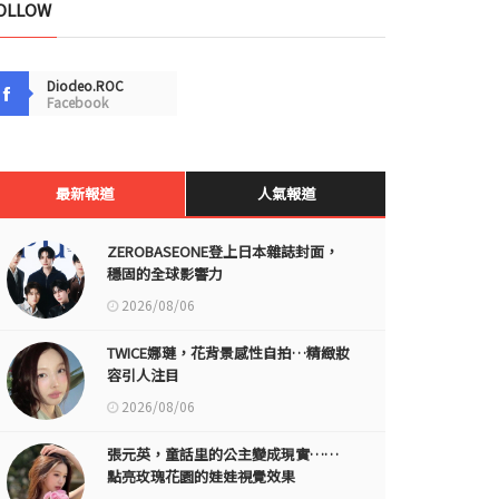
OLLOW
Diodeo.ROC
Facebook
最新報道
人氣報道
ZEROBASEONE登上日本雜誌封面，
穩固的全球影響力
2026/08/06
TWICE娜璉，花背景感性自拍…精緻妝
容引人注目
2026/08/06
張元英，童話里的公主變成現實……
點亮玫瑰花園的娃娃視覺效果