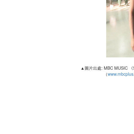
▲圖片出處: MBC MUSIC 《
（
www.mbcplus