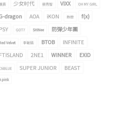
少女时代
VIXX
演員
裴秀智
OH MY GIRL
G-dragon
AOA
iKON
f(x)
熱戀
PSY
防彈少年團
GOT7
SHINee
BTOB
INFINITE
Red Velvet
李敏鎬
變身爲穿紅色泳衣的救生員！AOA的
FTISLAND
2NE1
WINNER
EXID
A沒穿高跟鞋？！！
片引起了話題！
016/05/17
2016/05/04
SUPER JUNIOR
BEAST
CNBLUE
A pink