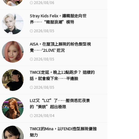
2026/08/06
Stray Kids Felix，讓韓服走向世
界……“韓服浪潮”模特
2026/08/05
AISA，在屋頂上展現的粉色髮型視
覺……'2:L0VE' 近況
2026/08/05
TWICE定延，晚上12點跑步？ 這樣的
話，就會瘦下來……半邊臉
2026/08/05
LIZ又“LIZ”了……壓倒悉尼夜景
的“美貌”超出極限
2026/08/04
TWICE的Mina，以FENDI造型展現優雅
魅力