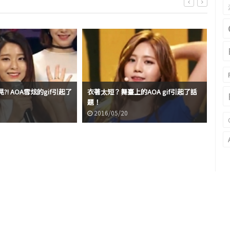
! AOA雪炫的gif引起了
衣著太短？舞臺上的AOA gif引起了話
題！
AO
2016/05/20
2