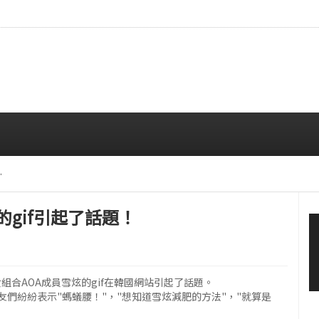
拍…精緻妝容引人注目
08/06 10:00 AM
的gif引起了話題！
》登場的女組合AOA成員雪炫的gif在韓國網站引起了話題。
網友們紛紛表示"螞蟻腰！"，"想知道雪炫減肥的方法"，"就算是