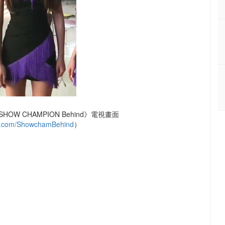
SHOW CHAMPION Behind》電視畫面
.com/ShowchamBehind
）