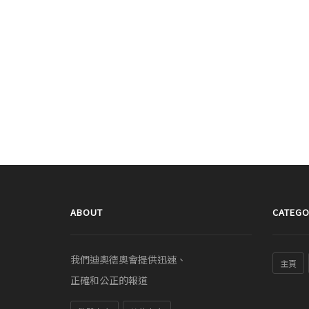
ABOUT
CATEGO
我們迪奧德奧會提供迅速、
主頁
正確和公正的報道