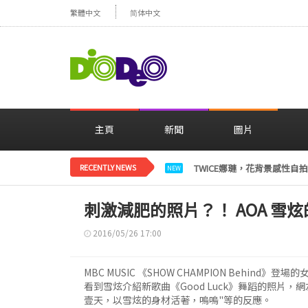
繁體中文
简体中文
主頁
新聞
圖片
RECENTLY NEWS
TWICE娜璉，花背景感性自
NEW
刺激減肥的照片？！ AOA 雪炫
2016/05/26 17:00
MBC MUSIC 《SHOW CHAMPION Behind
看到雪炫介紹新歌曲《Good Luck》舞蹈的照片，
壹天，以雪炫的身材活著，嗚嗚"等的反應。