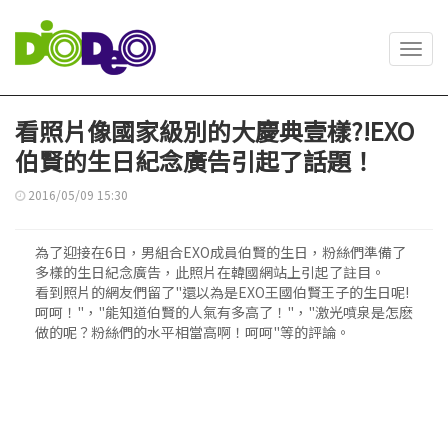
Toggl
navig
看照片像國家級別的大慶典壹樣?!EXO
伯賢的生日紀念廣告引起了話題！
2016/05/09 15:30
為了迎接在6日，男組合EXO成員伯賢的生日，粉絲們準備了
多樣的生日紀念廣告，此照片在韓國網站上引起了註目。
看到照片的網友們留了"還以為是EXO王國伯賢王子的生日呢!
呵呵！"，"能知道伯賢的人氣有多高了！"，"激光噴泉是怎麽
做的呢？粉絲們的水平相當高啊！呵呵"等的評論。