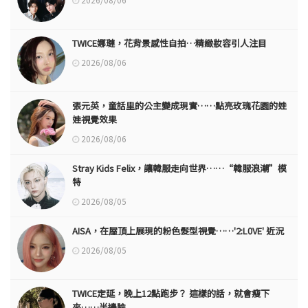
TWICE娜璉，花背景感性自拍…精緻妝容引人注目
2026/08/06
張元英，童話里的公主變成現實……點亮玫瑰花園的娃
娃視覺效果
2026/08/06
Stray Kids Felix，讓韓服走向世界……“韓服浪潮”模
特
2026/08/05
AISA，在屋頂上展現的粉色髮型視覺……'2:L0VE' 近況
2026/08/05
TWICE定延，晚上12點跑步？ 這樣的話，就會瘦下
來……半邊臉