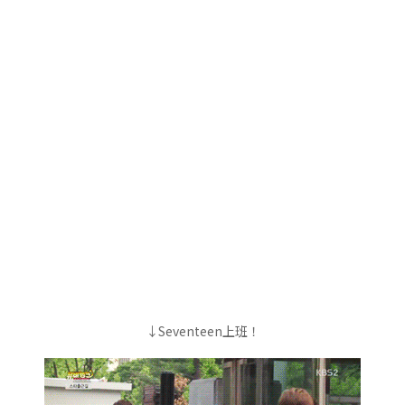
↓Seventeen上班！