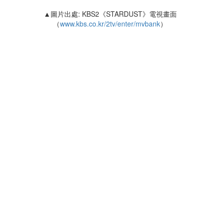
▲圖片出處: KBS2《STARDUST》電視畫面
（
www.kbs.co.kr/2tv/enter/mvbank
）