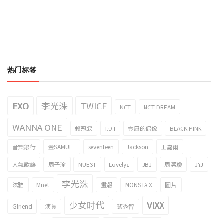
热门标签
EXO
李光洙
TWICE
NCT
NCT DREAM
WANNA ONE
賴冠霖
I.O.I
壹周的偶像
BLACK PINK
音樂銀行
金SAMUEL
seventeen
Jackson
王嘉爾
人氣歌謠
周子瑜
NUEST
Lovelyz
JBJ
周潔瓊
JYJ
李光洙
泫雅
Mnet
畫報
MONSTA X
圖片
少女时代
VIXX
Gfriend
演員
裴秀智