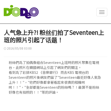
Toggl
navig
人气急上升?! 粉丝们拍了Seventeen上
班的照片引起了话题！
2016/05/08 03:00
粉絲們爲了拍偶像組合Seventeen上班時的照片聚集在電視
台，此照片在韓國網站上引起了網友們的關注。
看到爲了彩排KBS2 《音樂銀行》 而去KBS 電視台的
Seventeen的照片後網友們留了"Seventeen最近好像人氣急
上升！！"，"他們好像都拿著看起來很貴的相機呵
呵！！"，"全部都是Seventeen的粉絲嗎？！最算不是粉絲
好像也有拍照的！！"等的評論。