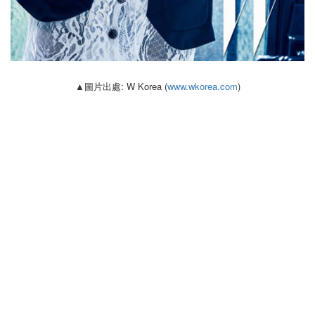
▲圖片出處: W Korea (
www.wkorea.com
)