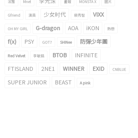
李光洙
泫雅
Mnet
畫報
MONSTA X
圖片
少女时代
VIXX
Gfriend
演員
裴秀智
G-dragon
AOA
iKON
OH MY GIRL
熱戀
f(x)
PSY
防彈少年團
GOT7
SHINee
BTOB
INFINITE
Red Velvet
李敏鎬
FTISLAND
2NE1
WINNER
EXID
CNBLUE
SUPER JUNIOR
BEAST
A pink