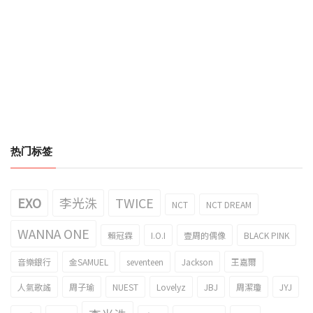
热门标签
EXO
李光洙
TWICE
NCT
NCT DREAM
WANNA ONE
賴冠霖
I.O.I
壹周的偶像
BLACK PINK
音樂銀行
金SAMUEL
seventeen
Jackson
王嘉爾
人氣歌謠
周子瑜
NUEST
Lovelyz
JBJ
周潔瓊
JYJ