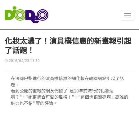
Toggl
navig
化妝太濃了！演員樸信惠的新畫報引起
了話題！
2016/04/23 11:30
在法國巴黎進行的演員樸信惠的細化報在韓國網站引起了話
題。
看到公開的畫報的網友們留了"是10年前流行的化妝法
嗎？"，"她更適合可愛的風格！"，"這個也很漂亮啊！高雅的
魅力也不錯" 等的評論。