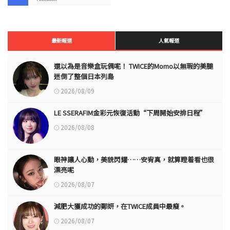
最新報道
人氣報道
還以為是音樂盒玩偶呢！ TWICE的Momo以無瑕的美腿
迷倒了整個日本列島
2026/08/09
LE SSERAFIM金彩元恢復活動“下周開始安排日程”
2026/08/08
眼神讓人心動，美貌閃耀……安宥真，就算瞪着看也很
漂亮呢
2026/08/07
減肥大獲成功的鄭妍，在TWICE成員中最瘦。
2026/08/07