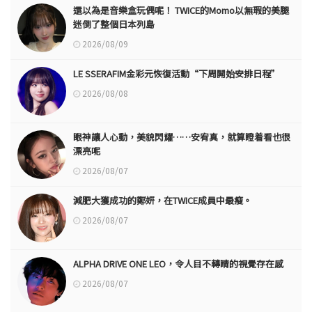
還以為是音樂盒玩偶呢！ TWICE的Momo以無瑕的美腿
迷倒了整個日本列島
2026/08/09
LE SSERAFIM金彩元恢復活動“下周開始安排日程”
2026/08/08
眼神讓人心動，美貌閃耀……安宥真，就算瞪着看也很
漂亮呢
2026/08/07
減肥大獲成功的鄭妍，在TWICE成員中最瘦。
2026/08/07
ALPHA DRIVE ONE LEO，令人目不轉睛的視覺存在感
2026/08/07