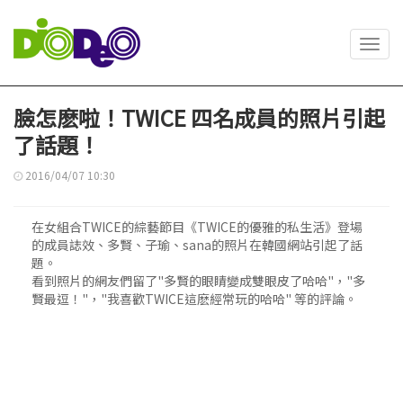
Toggl
navig
臉怎麽啦！TWICE 四名成員的照片引起
了話題！
2016/04/07 10:30
在女組合TWICE的綜藝節目《TWICE的優雅的私生活》登場
的成員誌效、多賢、子瑜、sana的照片在韓國網站引起了話
題。
看到照片的網友們留了"多賢的眼睛變成雙眼皮了哈哈"，"多
賢最逗！"，"我喜歡TWICE這麽經常玩的哈哈" 等的評論。