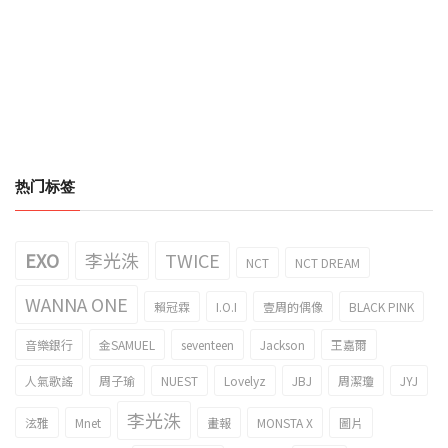
热门标签
EXO
李光洙
TWICE
NCT
NCT DREAM
WANNA ONE
賴冠霖
I.O.I
壹周的偶像
BLACK PINK
音樂銀行
金SAMUEL
seventeen
Jackson
王嘉爾
人氣歌謠
周子瑜
NUEST
Lovelyz
JBJ
周潔瓊
JYJ
李光洙
泫雅
Mnet
畫報
MONSTA X
圖片