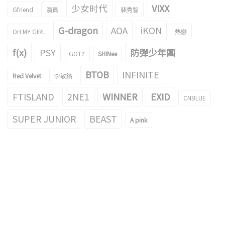
少女时代
VIXX
Gfriend
演員
裴秀智
G-dragon
AOA
iKON
OH MY GIRL
熱戀
f(x)
PSY
防彈少年團
GOT7
SHINee
BTOB
INFINITE
Red Velvet
李敏鎬
FTISLAND
2NE1
WINNER
EXID
CNBLUE
SUPER JUNIOR
BEAST
A pink