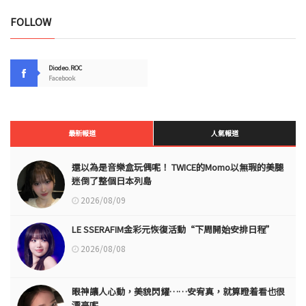
FOLLOW
Diodeo.ROC
Facebook
最新報道
人氣報道
還以為是音樂盒玩偶呢！ TWICE的Momo以無瑕的美腿
迷倒了整個日本列島
2026/08/09
LE SSERAFIM金彩元恢復活動“下周開始安排日程”
2026/08/08
眼神讓人心動，美貌閃耀……安宥真，就算瞪着看也很
漂亮呢