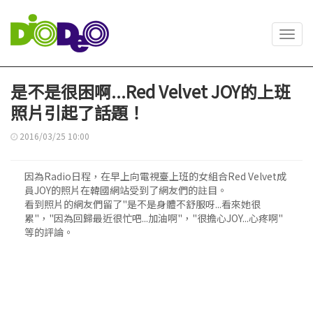
Toggl
navig
是不是很困啊...Red Velvet JOY的上班
照片引起了話題！
2016/03/25 10:00
因為Radio日程，在早上向電視臺上班的女組合Red Velvet成
員JOY的照片在韓國網站受到了網友們的註目。
看到照片的網友們留了"是不是身體不舒服呀...看來她很
累"，"因為回歸最近很忙吧...加油啊"，"很擔心JOY...心疼啊"
等的評論。