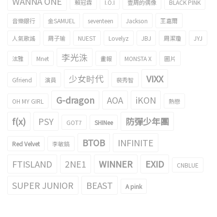
WANNA ONE
賴冠霖
I.O.I
壹周的偶像
BLACK PINK
音樂銀行
金SAMUEL
seventeen
Jackson
王嘉爾
人氣歌謠
周子瑜
NUEST
Lovelyz
JBJ
周潔瓊
JYJ
李光洙
泫雅
Mnet
畫報
MONSTA X
圖片
少女时代
VIXX
Gfriend
演員
裴秀智
G-dragon
AOA
iKON
OH MY GIRL
熱戀
f(x)
PSY
防彈少年團
GOT7
SHINee
BTOB
INFINITE
Red Velvet
李敏鎬
FTISLAND
2NE1
WINNER
EXID
CNBLUE
SUPER JUNIOR
BEAST
A pink