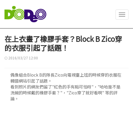
Toggl
navig
在上衣畫了橡膠手套？Block B Zico穿
的衣服引起了話題！
2016/03/27 12:00
偶像組合Block B的隊長Zico向電視臺上班的時候穿的衣服在
韓國網站引起了話題。
看到照片的網友們留了"紅色的手有點可怕呀"，"哈哈是不是
洗碗的時候戴的橡膠手套？"，"Zico穿了就好看啊" 等的評
論。