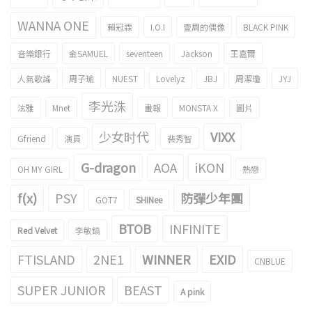
WANNA ONE
賴冠霖
I.O.I
壹周的偶像
BLACK PINK
音樂銀行
金SAMUEL
seventeen
Jackson
王嘉爾
人氣歌謠
周子瑜
NUEST
Lovelyz
JBJ
周潔瓊
JYJ
李光洙
泫雅
Mnet
畫報
MONSTA X
圖片
少女时代
VIXX
Gfriend
演員
裴秀智
G-dragon
AOA
iKON
OH MY GIRL
熱戀
f(x)
PSY
防彈少年團
GOT7
SHINee
BTOB
INFINITE
Red Velvet
李敏鎬
FTISLAND
2NE1
WINNER
EXID
CNBLUE
SUPER JUNIOR
BEAST
A pink